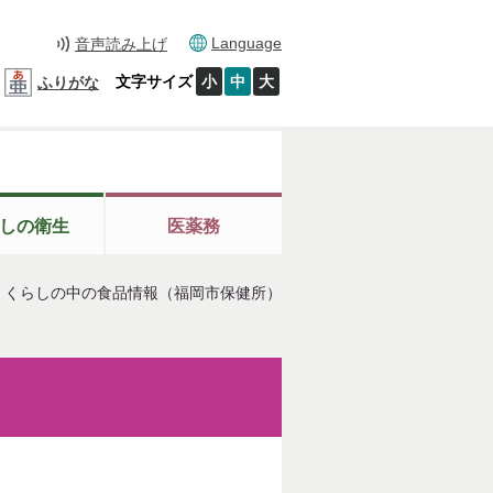
Language
音声読み上げ
文字サイズ
小
中
大
ふりがな
しの衛生
医薬務
＞
くらしの中の食品情報（福岡市保健所）