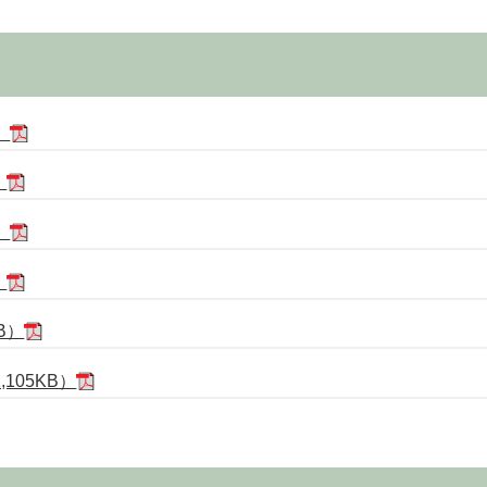
）
）
）
）
B）
105KB）