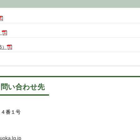
）
B）
お問い合わせ先
５４番１号
uoka.lg.jp