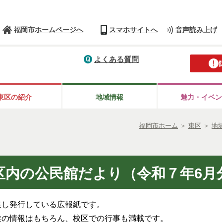
福岡市ホームページへ
スマホサイトへ
音声読み上げ
よくある質問
東区の紹介
地域情報
魅力・イベン
福岡市ホーム
＞
東区
＞
地
区内の公民館だより（令和７年6月
集し発行している広報紙です。
業の情報はもちろん、校区での行事も満載です。