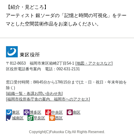
【紹介・見どころ】
アーティスト 銀ソーダの「記憶と時間の可視化」をテー
マとした空間芸術作品をお楽しみください。
〒812-8653 福岡市東区箱崎2丁目54-1 [
地図・アクセスなど
]
区役所電話番号案内 電話：092-631-2131
窓口受付時間：8時45分から17時15分まで(土・日・祝日・年末年始を
除く)
[
組織一覧・各課お問い合わせ先
]
[
福岡市役所各庁舎の案内、福岡市へのアクセス
]
東区
博多区
中央区
南区
城南区
早良区
西区
Copyright(C)Fukuoka City.All Rights Reserved.