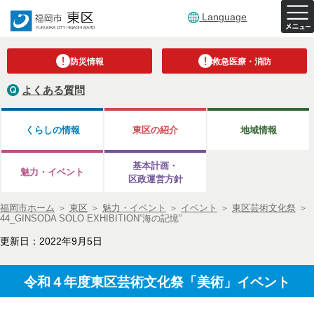
Language
防災情報
救急医療・消防
よくある質問
くらしの情報
東区の紹介
地域情報
基本計画・
魅力・イベント
区政運営方針
福岡市ホーム
＞
東区
＞
魅力・イベント
＞
イベント
＞
東区芸術文化祭
＞
44_GINSODA SOLO EXHIBITION”海の記憶”
更新日：2022年9月5日
令和４年度東区芸術文化祭「美術」イベント