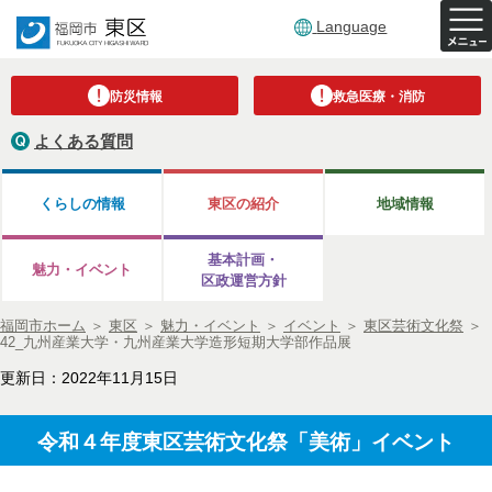
Language
防災情報
救急医療・消防
よくある質問
くらしの情報
東区の紹介
地域情報
基本計画・
魅力・イベント
区政運営方針
福岡市ホーム
＞
東区
＞
魅力・イベント
＞
イベント
＞
東区芸術文化祭
＞
42_九州産業大学・九州産業大学造形短期大学部作品展
更新日：2022年11月15日
令和４年度東区芸術文化祭「美術」イベント