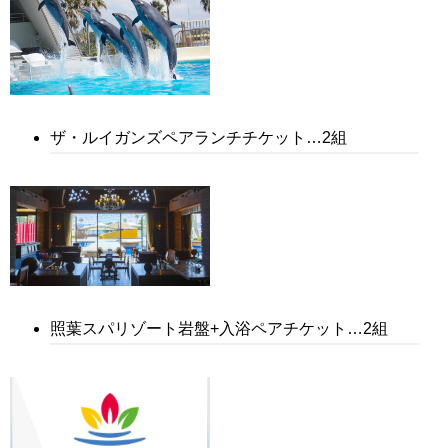
ザ・ルイガンズペアランチチケット…2組
照葉スパリゾート岩盤+入浴ペアチケット…2組