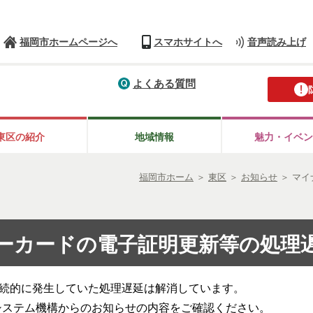
福岡市ホームページへ
スマホサイトへ
音声読み上げ
よくある質問
東区の紹介
地域情報
魅力・イベン
福岡市ホーム
＞
東区
＞
お知らせ
＞
マイ
ーカードの電子証明更新等の処理
断続的に発生していた処理遅延は解消しています。
システム機構からのお知らせの内容をご確認ください。