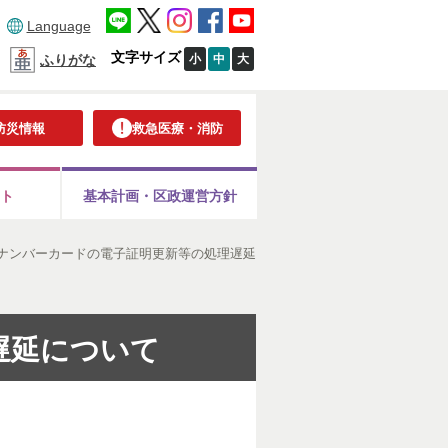
Language
文字サイズ
小
中
大
ふりがな
防災情報
救急医療・消防
ト
基本計画・
区政運営方針
ナンバーカードの電子証明更新等の処理遅延
遅延について