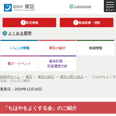
Language
防災情報
救急医療・消防
よくある質問
くらしの情報
東区の紹介
地域情報
基本計画・
魅力・イベント
区政運営方針
福岡市ホーム
＞
東区
＞
東区の紹介
＞
東区の取り組み
＞
「ちはやをよくす
る会」さんのご紹介
更新日：2024年12月10日
「ちはやをよくする会」のご紹介