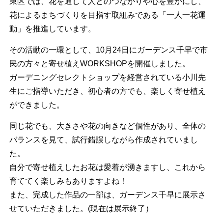
東区では、花を通して人とのつながりや心を豊かにし、
花によるまちづくりを目指す取組みである「一人一花運
動」を推進しています。
その活動の一環として、
10
月
24
日にガーデンス千早で市
民の方々と寄せ植え
WORKSHOP
を開催しました。
ガーデニングセレクトショップを経営されている小川先
生にご指導いただき、初心者の方でも、楽しく寄せ植え
ができました。
同じ花でも、大きさや花の向きなど個性があり、全体の
バランスを見て、試行錯誤しながら作成されていまし
た。
自分で寄せ植えしたお花は愛着が湧きますし、これから
育ててく楽しみもありますよね！
また、完成した作品の一部は、ガーデンス千早に展示さ
せていただきました。
(
現在は展示終了）