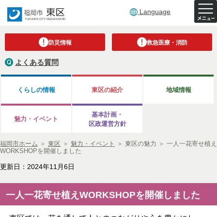
Language
防災情報
救急医療・消防
よくある質問
くらしの情報
東区の紹介
地域情報
基本計画・
魅力・イベント
区政運営方針
福岡市ホーム
＞
東区
＞
魅力・イベント
＞
東区の魅力
＞
一人一花寄せ植え
WORKSHOPを開催しました
更新日：2024年11月6日
一人一花寄せ植えWORKSHOPを開催しました