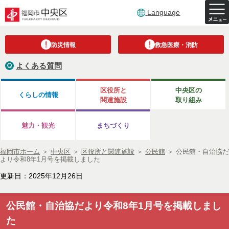
Language
防災情報
救急医療・消防
よくある質問
区役所と
中央区の
くらしの情報
関連施設
取り組み
魅力・観光
まちづくり
福岡市ホーム
＞
中央区
＞
区役所と関連施設
＞
公民館
＞
公民館・自治協だ
より令和8年1月号を掲載しました
更新日：2025年12月26日
公民館・自治協だより令和8年1月号を掲載しまし
た