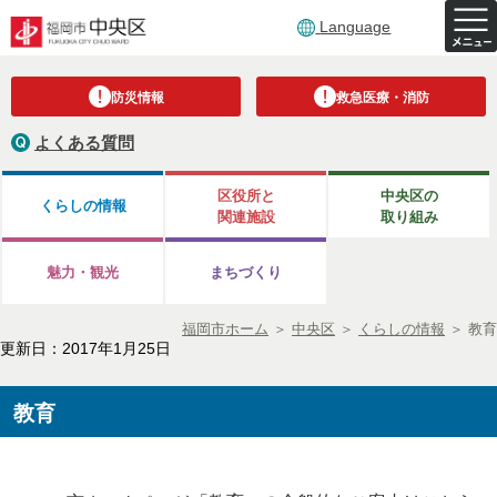
Language
防災情報
救急医療・消防
よくある質問
区役所と
中央区の
くらしの情報
関連施設
取り組み
魅力・観光
まちづくり
福岡市ホーム
＞
中央区
＞
くらしの情報
＞
教育
更新日：2017年1月25日
教育