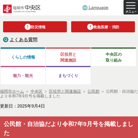
Language
防災情報
救急医療・消防
よくある質問
区役所と
中央区の
くらしの情報
関連施設
取り組み
魅力・観光
まちづくり
福岡市ホーム
＞
中央区
＞
区役所と関連施設
＞
公民館
＞
公民館・自治協だ
より令和7年9月号を掲載しました
更新日：2025年9月4日
公民館・自治協だより令和7年9月号を掲載しまし
た