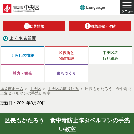
Language
防災情報
救急医療・消防
よくある質問
区役所と
中央区の
くらしの情報
関連施設
取り組み
魅力・観光
まちづくり
福岡市ホーム
＞
中央区
＞
中央区の取り組み
＞
区長もかたろう 食中毒防
止隊タベルマンの手洗い教室
更新日：2021年8月30日
区長もかたろう 食中毒防止隊タベルマンの手洗
い教室