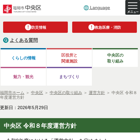
Language
防災情報
救急医療・消防
よくある質問
区役所と
中央区の
くらしの情報
関連施設
取り組み
魅力・観光
まちづくり
福岡市ホーム
＞
中央区
＞
中央区の取り組み
＞
運営方針
＞
中央区 令和８
年度運営方針
更新日：2026年5月29日
中央区 令和８年度運営方針