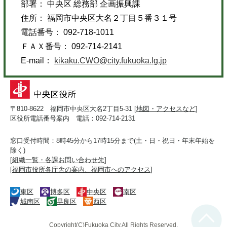
部署： 中央区 総務部 企画振興課
住所： 福岡市中央区大名２丁目５番３１号
電話番号： 092-718-1011
ＦＡＸ番号： 092-714-2141
E-mail：
kikaku.CWO@city.fukuoka.lg.jp
〒810-8622 福岡市中央区大名2丁目5-31 [
地図・アクセスなど
]
区役所電話番号案内 電話：092-714-2131
窓口受付時間：8時45分から17時15分まで(土・日・祝日・年末年始を
除く)
[
組織一覧・各課お問い合わせ先
]
[
福岡市役所各庁舎の案内、福岡市へのアクセス
]
東区
博多区
中央区
南区
城南区
早良区
西区
Copyright(C)Fukuoka City.All Rights Reserved.