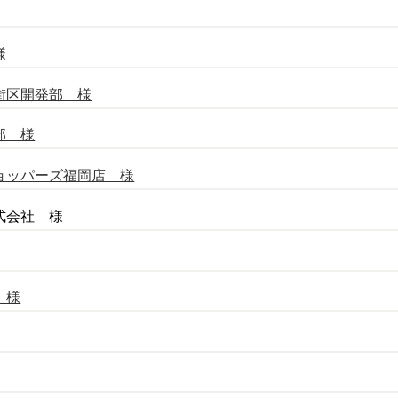
様
街区開発部 様
部 様
ョッパーズ福岡店 様
式会社 様
 様