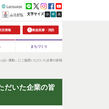
Language
文字サイズ
小
中
大
ふりがな
防災情報
救急医療・消防
光
まちづくり
っぱい運動」にご協賛いただいた企業の皆様
ただいた企業の皆