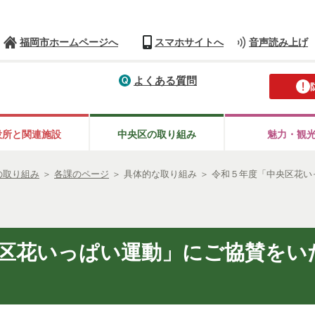
福岡市ホームページへ
スマホサイトへ
音声読み上げ
よくある質問
役所と
関連施設
中央区の
取り組み
魅力・観
の取り組み
＞
各課のページ
＞
具体的な取り組み
＞
令和５年度「中央区花い
区花いっぱい運動」にご協賛をい