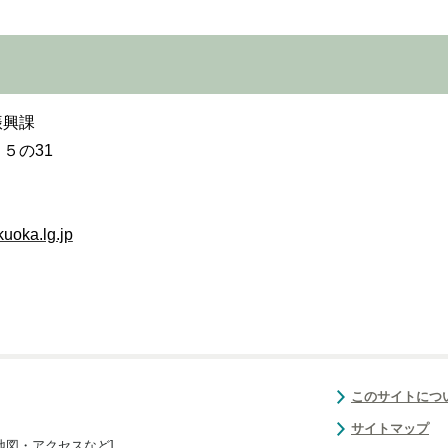
振興課
５の31
uoka.lg.jp
このサイトにつ
サイトマップ
地図・アクセスなど
]