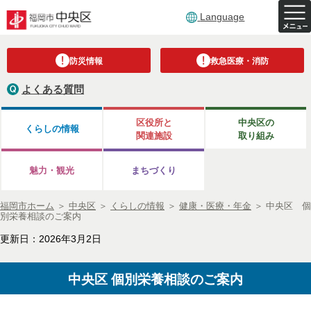
Language
防災情報
救急医療・消防
よくある質問
区役所と
中央区の
くらしの情報
関連施設
取り組み
魅力・観光
まちづくり
福岡市ホーム
＞
中央区
＞
くらしの情報
＞
健康・医療・年金
＞
中央区 個
別栄養相談のご案内
更新日：2026年3月2日
中央区 個別栄養相談のご案内