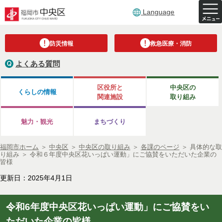
Language
防災情報
救急医療・消防
よくある質問
区役所と
中央区の
くらしの情報
関連施設
取り組み
魅力・観光
まちづくり
福岡市ホーム
＞
中央区
＞
中央区の取り組み
＞
各課のページ
＞
具体的な取
り組み
＞
令和６年度中央区花いっぱい運動」にご協賛をいただいた企業の
皆様
更新日：2025年4月1日
令和6年度中央区花いっぱい運動」にご協賛をい
ただいた企業の皆様