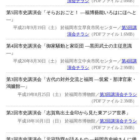
演会チラシ
（PDFファイル 2.0MB）
第5回市史講演会「そらおおごと！ ―福博藝能いろはにほへと
―」
平成21年9月19日（土） 於福岡市立早良市民センター／
第5回講
演会チラシ
（PDFファイル 1.6MB）
第4回市史講演会「御家騒動と家臣団 ―黒田武士の主従意識
―」
平成20年8月30日（土） 於福岡市立中央市民センター／
第4回講
演会チラシ
（PDFファイル 2.9MB）
第3回市史講演会「古代の対外交流と福岡 ―筑紫・那津官家・
鴻臚館―」
平成19年8月25日（土） 於福岡市博物館／
第3回講演会チラシ
（PDFファイル 2.3MB）
第2回市史講演会「志賀島出土金印から見た東アジア世界」
平成18年10月1日（日） 於福岡市博物館／
第2回講演会チラシ
（PDFファイル 2.3MB）
第1回市史講演会「元寇防塁が語るもの ―福岡市史編さんに備