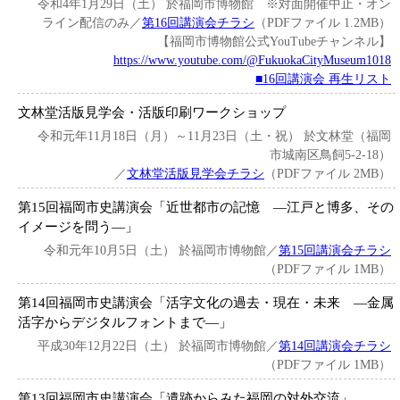
令和4年1月29日（土） 於福岡市博物館 ※対面開催中止・オン
ライン配信のみ／
第16回講演会チラシ
（PDFファイル 1.2MB）
【福岡市博物館公式YouTubeチャンネル】
https://www.youtube.com/@FukuokaCityMuseum1018
■16回講演会 再生リスト
文林堂活版見学会・活版印刷ワークショップ
令和元年11月18日（月）～11月23日（土・祝） 於文林堂（福岡
市城南区鳥飼5-2-18）
／
文林堂活版見学会チラシ
（PDFファイル 2MB）
第15回福岡市史講演会「近世都市の記憶 ―江戸と博多、その
イメージを問う―」
令和元年10月5日（土） 於福岡市博物館／
第15回講演会チラシ
（PDFファイル 1MB）
第14回福岡市史講演会「活字文化の過去・現在・未来 ―金属
活字からデジタルフォントまで―」
平成30年12月22日（土） 於福岡市博物館／
第14回講演会チラシ
（PDFファイル 1MB）
第13回福岡市史講演会「遺跡からみた福岡の対外交流」