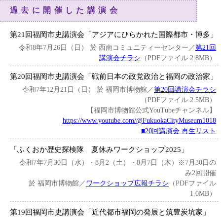
過去に開催した講演会
第21回福岡市史講演会「アジアにひらかれた国際都市・博多」
令和8年7月26日（日） 於 西南コミュニティーセンター／
第21回
講演会チラシ
（PDFファイル 2.8MB）
第20回福岡市史講演会「戦前日本の政党政治と福岡の政治家」
令和7年12月21日（日） 於 福岡市博物館／
第20回講演会チラシ
（PDFファイル 2.5MB）
【福岡市博物館公式YouTubeチャンネル】
https://www.youtube.com/@FukuokaCityMuseum1018
■20回講演会 再生リスト
「ふくおか歴史探検隊 夏休みワークショップ2025」
令和7年7月30日（水）・8月2（土）・8月7日（木）※7月30日の
み2回開催
於 福岡市博物館／
ワークショップ広報チラシ
（PDFファイル
1.0MB）
第19回福岡市史講演会「近代都市福岡の発展と筑豊炭坑家」