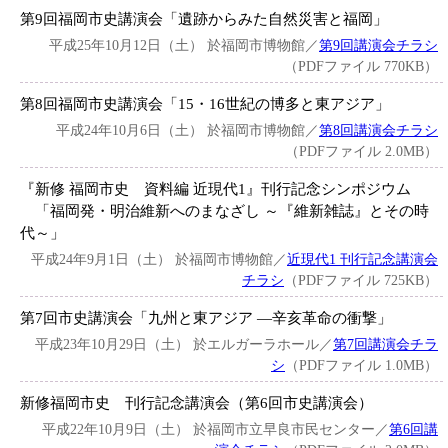
第9回福岡市史講演会「遺跡からみた自然災害と福岡」
平成25年10月12日（土） 於福岡市博物館／
第9回講演会チラシ
（PDFファイル 770KB）
第8回福岡市史講演会「15・16世紀の博多と東アジア」
平成24年10月6日（土） 於福岡市博物館／
第8回講演会チラシ
（PDFファイル 2.0MB）
『新修 福岡市史 資料編 近現代1』刊行記念シンポジウム
「福岡発・明治維新へのまなざし ～『維新雑誌』とその時
代～」
平成24年9月1日（土） 於福岡市博物館／
近現代1 刊行記念講演会
チラシ
（PDFファイル 725KB）
第7回市史講演会「九州と東アジア ―辛亥革命の衝撃」
平成23年10月29日（土） 於エルガーラホール／
第7回講演会チラ
シ
（PDFファイル 1.0MB）
新修福岡市史 刊行記念講演会（第6回市史講演会）
平成22年10月9日（土） 於福岡市立早良市民センター／
第6回講