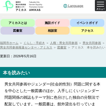
Language
アミカスとは
施設ガイド
イベントガイド
図書室
相談室
アクセス
福岡市ホーム
＞
くらし・手続き
＞
人権・男女共同参画
＞
男女共同参画
＞
男女共同参画推進センター・アミカス
＞
図書室
＞
アミカス 本を読みたい
更新日：2026年5月16日
本を読みたい
男女共同参画やジェンダー(社会的性別）問題に関する本
を中心とした一般図書のほか、入手しにくいジェンダー
問題関係の雑誌もテーマ別に色分けした独自の分類法で
配架しています。一般図書は、館外貸出を行っていま