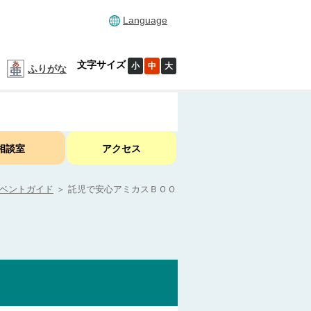
Language
文字サイズ
小
中
大
ふりがな
相談室
アクセス
ベントガイド
＞
託児で安心アミカスＢＯＯ