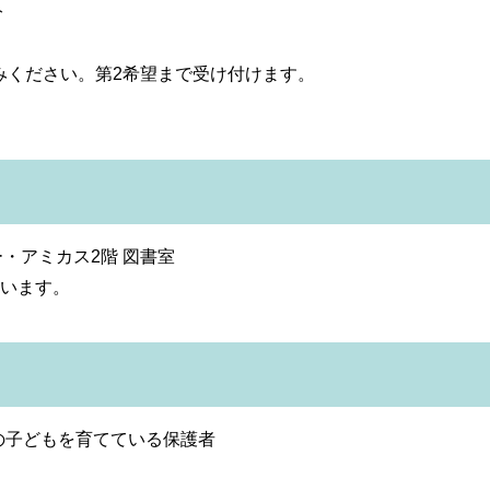
分
みください。第2希望まで受け付けます。
。
・アミカス2階 図書室
行います。
の子どもを育てている保護者