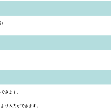
選）
みできます。
日より入力ができます。