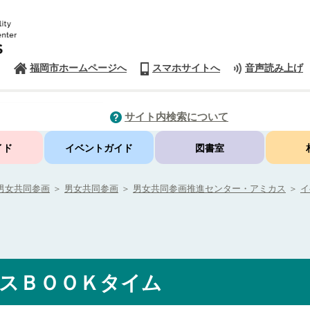
福岡市ホームページへ
スマホサイトへ
音声読み上げ
サイト内検索について
イド
イベントガイド
図書室
男女共同参画
＞
男女共同参画
＞
男女共同参画推進センター・アミカス
＞
イ
スＢＯＯＫタイム