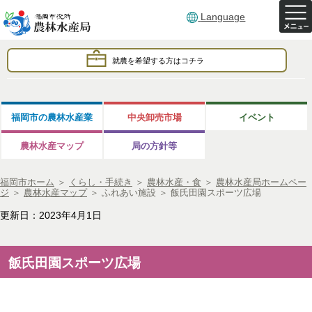
Language
就農を希望する方はコチラ
福岡市の農林水産業
中央卸売市場
イベント
農林水産マップ
局の方針等
福岡市ホーム
＞
くらし・手続き
＞
農林水産・食
＞
農林水産局ホームペー
ジ
＞
農林水産マップ
＞
ふれあい施設
＞
飯氏田園スポーツ広場
更新日：2023年4月1日
飯氏田園スポーツ広場