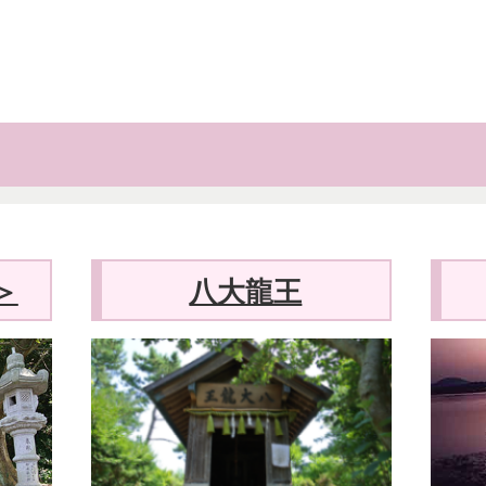
＞
八大龍王