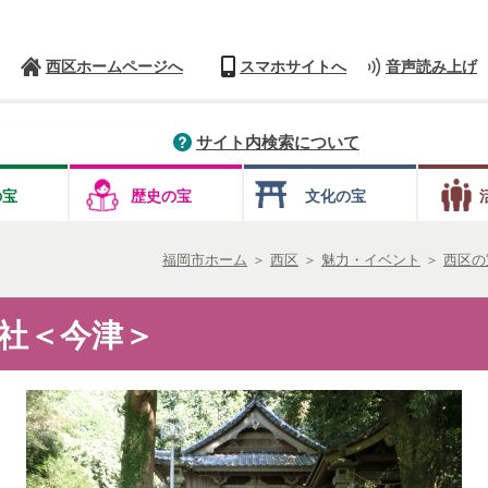
西区ホームページへ
スマホサイトへ
音声読み上げ
サイト内検索について
の宝
歴史の宝
文化の宝
福岡市ホーム
＞
西区
＞
魅力・イベント
＞
西区の
社＜今津＞