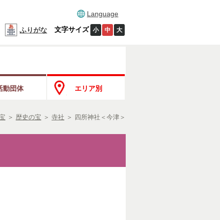
Language
文字サイズ
ふりがな
小
中
大
活動団体
エリア別
宝
＞
歴史の宝
＞
寺社
＞
四所神社＜今津＞