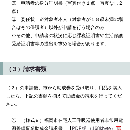
⑤ 申請者の身分証明書（写真付き１点、写真なし２
点）
⑥ 委任状 ※対象者本人（対象者が１８歳未満の場
合はその保護者）以外が申請を行う場合のみ
※その他、申請者の状況に応じ課税証明書や生活保護
受給証明書等の提出を求める場合があります。
（３）請求書類
（２）の申請後、市から助成券を受け取り、用品を購入
したら、下記の書類を揃えて助成金の請求を行ってくだ
さい。
① （様式９）福岡市在宅人工呼吸器使用者非常用電
源整備事業助成金請求書 【
PDF版 （168kbyte）