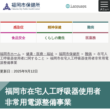
Language
感染症
精神保健
難病
食品安全
くらしの衛生
医薬務
福岡市ホーム
＞
健康・医療・福祉
＞
福岡市保健所
＞
難病
＞
在宅人
工呼吸器使用者に関すること
＞
福岡市在宅人工呼吸器使用者非常用電
源整備事業
更新日：2025年9月12日
福岡市在宅人工呼吸器使用者
非常用電源整備事業