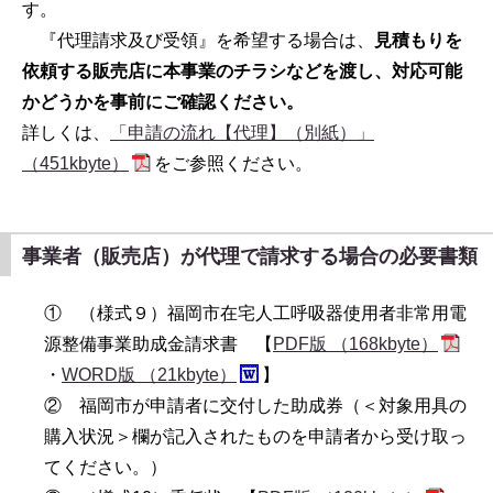
す。
『代理請求及び受領』を希望する場合は、
見積もりを
依頼する販売店に本事業のチラシなどを渡し、対応可能
かどうかを事前にご確認ください。
詳しくは、
「申請の流れ【代理】（別紙）」
（451kbyte）
をご参照ください。
事業者（販売店）が代理で請求する場合の必要書類
① （様式９）福岡市在宅人工呼吸器使用者非常用電
源整備事業助成金請求書 【
PDF版 （168kbyte）
・
WORD版 （21kbyte）
】
② 福岡市が申請者に交付した助成券（＜対象用具の
購入状況＞欄が記入されたものを申請者から受け取っ
てください。）