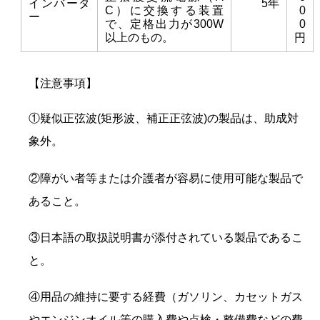
インバータ
5年
C）に交換する装置
0
ー
で、定格出力が300W
0
以上のもの。
円
【注意事項】
①疑似正弦波(矩形波、補正正弦波)の製品は、助成対
象外。
②障がい者等または介護者が容易に使用可能な製品で
あること。
③日本語の取扱説明書が添付されている製品であるこ
と。
④用品の維持に要する経費（ガソリン、カセットガス
やエンジンオイル等の購入費や点検・整備費などの費