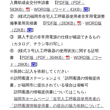
入費助成金交付申請書 【
PDF版（PDF：
583KB）
・
WORD版（ワード：41KB）
】
② (様式2)福岡市在宅人工呼吸器使用者非常用電源整
備事業用見積書 【
PDF版（283KB）
・
WORD版
（22KB）
】
③ 購入予定の非常用電源の仕様が確認できるもの
（カタログ、チラシ等の写し）
④ (様式３号)人工呼吸器の使用状況に関する証明
書 【
PDF版（PDF：304KB）
・
WORD版（ワー
ド：26KB）
】
※医師に記入を依頼してください
※訪問看護ステーションより「訪問看護の情報提供
書」が福岡市に提出されている場合は省略可
訪問看護の情報提供書についてはこちら↓
福岡市ホームページ「在宅人工呼吸器使用患者の
「訪問看護情報提供書」の提出の協力依頼について」