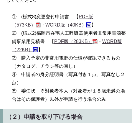
してください。
① (様式8)変更交付申請書 【
PDF版
（573KB）
・
WORD版（40KB）
】
② (様式2)福岡市在宅人工呼吸器使用者非常用電源整
備事業用見積書 【
PDF版（283KB）
・
WORD版
（22KB）
】
③ 購入予定の非常用電源の仕様が確認できるもの
（カタログ、チラシ等の写し）
④ 申請者の身分証明書（写真付き１点、写真なし２
点）
⑤ 委任状 ※対象者本人（対象者が１８歳未満の場
合はその保護者）以外が申請を行う場合のみ
（２）申請を取り下げる場合