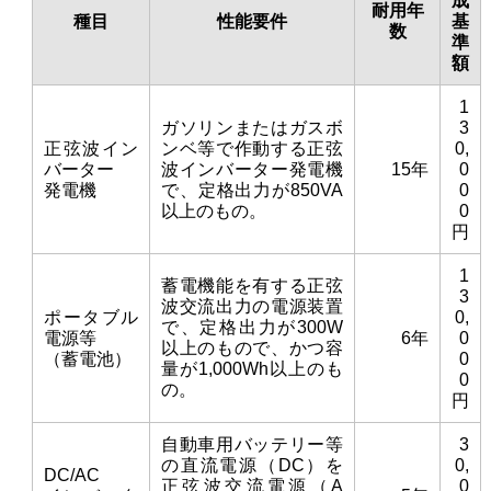
成
耐用年
種目
性能要件
基
数
準
額
1
ガソリンまたはガスボ
3
正弦波イン
ンベ等で作動する正弦
0,
バーター
波インバーター発電機
15年
0
発電機
で、定格出力が850VA
0
以上のもの。
0
円
1
蓄電機能を有する正弦
3
波交流出力の電源装置
ポータブル
0,
で、定格出力が300W
電源等
6年
0
以上のもので、かつ容
（蓄電池）
0
量が1,000Wh以上のも
0
の。
円
自動車用バッテリー等
3
の直流電源（DC）を
0,
DC/AC
正弦波交流電源（A
0