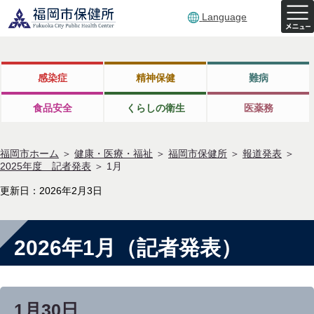
Language
感染症
精神保健
難病
食品安全
くらしの衛生
医薬務
福岡市ホーム
＞
健康・医療・福祉
＞
福岡市保健所
＞
報道発表
＞
2025年度 記者発表
＞
1月
更新日：2026年2月3日
2026年1月（記者発表）
1月30日