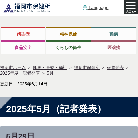
Language
感染症
精神保健
難病
食品安全
くらしの衛生
医薬務
福岡市ホーム
＞
健康・医療・福祉
＞
福岡市保健所
＞
報道発表
＞
2025年度 記者発表
＞
5月
更新日：2025年6月14日
2025年5月（記者発表）
5月29日