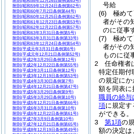
附則
(昭和58年12月26日条例第63号)
号給
附則
(昭和59年12月24日条例第62号)
附則
(昭和60年7月2日条例第44号)
(6)
極めて
附則
(昭和60年12月25日条例第62号)
者がその
附則
(昭和61年12月23日条例第53号)
附則
(昭和62年12月22日条例第57号)
のに従事
附則
(昭和63年3月31日条例第5号)
(7)
極めて
附則
(昭和63年3月31日条例第33号)
附則
(昭和63年12月24日条例第54号)
者がその
附則
(平成元年3月31日条例第6号)
ものに従
附則
(平成元年12月21日条例第52号)
附則
(平成2年3月29日条例第12号)
2
任命権者
附則
(平成2年12月22日条例第55号)
附則
(平成3年3月11日条例第12号)
特定任期付
附則
(平成3年12月19日条例第53号)
の規定にか
附則
(平成4年3月30日条例第7号)
附則
(平成4年12月21日条例第47号)
額を同表に
附則
(平成5年3月29日条例第9号)
職員の給与
附則
(平成5年3月29日条例第10号)
附則
(平成5年12月21日条例第66号)
項
に規定す
附則
(平成6年3月31日条例第10号)
ができる。
附則
(平成6年12月22日条例第61号)
附則
(平成7年3月9日条例第10号)
3
第1項
の
附則
(平成7年12月21日条例第65号)
額の決定は
附則
(平成8年12月19日条例第49号)