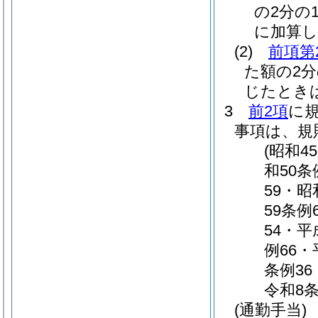
の2分の1
に加算し
(2)
前項第
た額の2
じたとき
3
前2項
に
事項は、規
(昭和4
和50条
59・昭
59条例
54・平
例66・
条例36
令和8
(通勤手当)