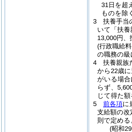
31日を
ものを除く
3
扶養手当
いて「扶養
13,000
(行政職給
の職務の級に
4
扶養親族
から22歳
がいる場合
らず、5,
じて得た額
5
前各項
に
支給額の改
則で定める
(昭和2