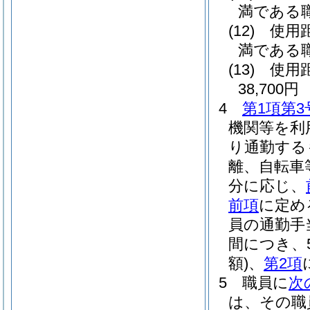
満である職
(12)
使用
満である職
(13)
使用
38,700円
4
第1項第3
機関等を利
り通勤する
離、自転車
分に応じ、
前項
に定め
員の通勤手
間につき、
額)
、
第2項
5
職員に
次
は、その職