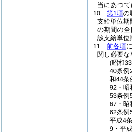
当にあつて
10
第1項
の
支給単位期
の期間の全
該支給単位
11
前各項
関し必要な
(昭和3
40条例
和44条
92・昭
53条例
67・昭
62条例
平成4条
9・平成