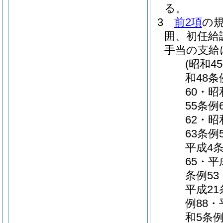
る。
3
前2項
の
囲、初任給
手当の支給
(昭和4
和48条
60・昭
55条例
62・昭
63条例
平成4条
65・平
条例53
平成21
例88・
和5条例