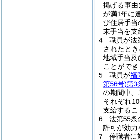
掲げる事由
が満1年に
び住居手当
末手当を支
4
職員が法
されたとき
地域手当及
ことができ
5
職員が
福
第56号)
第3
の期間中、
それぞれ1
支給するこ
6
法第55
許可が効力
7
停職者に