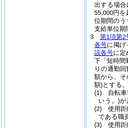
出する場合
55,00
位期間のう
支給単位期
3
第1項第2
各号
に掲げ
該各号
に定
下「短時間
りの通勤回
額から、そ
額)
とする
(1)
自転車
いう。)
が
(2)
使用距
である職員
(3)
使用距