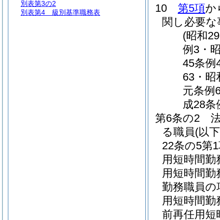
別表第3の2
10
第5項
か
別表第4
級別基準職務表
関し必要な
(昭和2
例3・昭
45条例
63・昭
元条例6
成28条
第6条の2
る職員
(以
22条の5
用短時間勤
用短時間勤
勤務職員の
用短時間勤
前再任用短