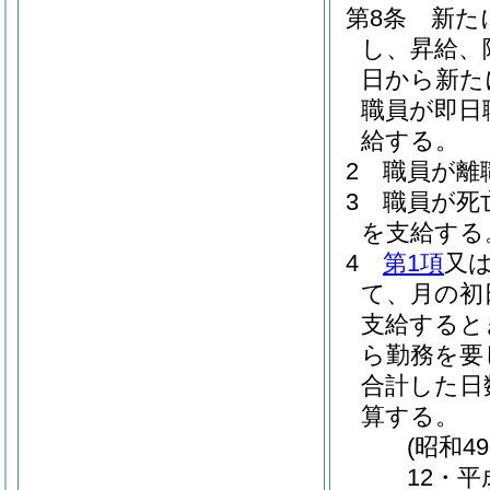
第8条
新た
し、昇給、
日から新た
職員が即日
給する。
2
職員が離
3
職員が死
を支給する
4
第1項
又
て、月の初
支給すると
ら勤務を要
合計した日
算する。
(昭和4
12・平