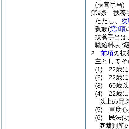
(扶養手当)
第9条
扶養
ただし、
次
親族
(
第3項
扶養手当は
職給料表7
2
前項
の扶
主としてそ
(1)
22歳
(2)
22歳
(3)
60歳
(4)
22歳
以上の兄
(5)
重度心
(6)
民法
(
庭裁判所