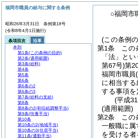
福岡市職員の給与に関する条例
○福岡市
昭和26年3月31日 条例第18号
(令和8年4月1日施行)
(この条例の
条項目次
沿革
第1条
この
本則
第1条
(この条例の目的)
「法」とい
第2条
(適用範囲)
第3条
(給料)
第67号)
第2
第4条
福岡市職員
第5条
第6条
に相当する
第6条の2
する事項を
第6条の3
第7条
(給料の支給)
(平成3
第8条
(適用範囲)
第8条の2
(初任給調整手当)
第9条
(扶養手当)
第2条
この
第10条
一般職に属
第10条の2
(地域手当)
第10条の3
(住居手当)
を受ける者
第11条
(通勤手当)