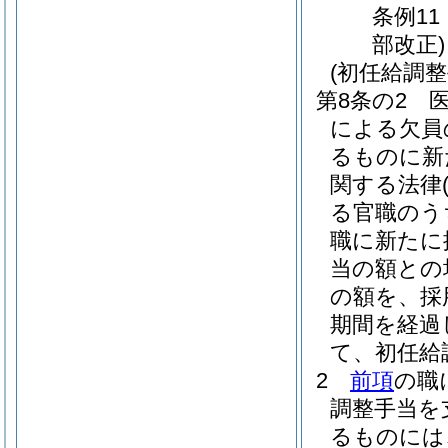
条例11
部改正)
(初任給調整
第8条の2
による欠員
るものに新
関する法律
る官職のう
職に新たに
当の額との
の額を、採
期間を経過
て、初任給
2
前項
の職
調整手当を
るものには