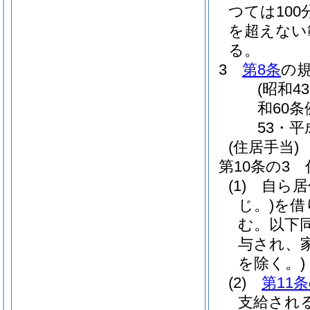
つては100
を超えない
る。
3
第8条
の
(昭和4
和60条
53・平
(住居手当)
第10条の3
(1)
自ら居
じ。)
を借
む。以下同
与され、
を除く。)
(2)
第11
支給され