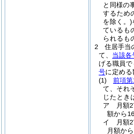
と同様の
するため
を除く。)
ているも
られるも
2
住居手当
て、
当該各
げる職員で
号
に定める
(1)
前項第
て、それ
じたとき
ア
月額
額から1
イ
月額
月額から