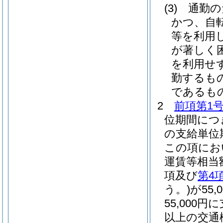
(3)
通勤の
かつ、自
等を利用
が著しく
を利用せ
勤するも
であるも
2
前項第1
位期間につ
の支給単位
この項にお
運賃等相当
項及び
第4
う。)
が55
55,000
以上の交通