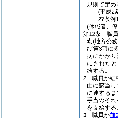
規則で定め
(平成2
27条例
(休職者、停
第12条
職
勤
(地方公
び第3項に
病にかかり
にされたと
給する。
2
職員が結
由に該当し
に達するま
手当のそれ
を支給する
3
職員が
前