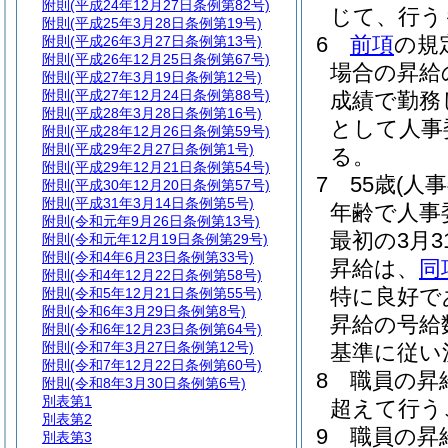
附則
(平成24年12月27日条例第82号)
じて、行う
附則
(平成25年3月28日条例第19号)
6
前項
の規
附則
(平成26年3月27日条例第13号)
附則
(平成26年12月25日条例第67号)
場合の昇給
附則
(平成27年3月19日条例第12号)
附則
(平成27年12月24日条例第88号)
成績で勤務
附則
(平成28年3月28日条例第16号)
として人事
附則
(平成28年12月26日条例第59号)
附則
(平成29年2月27日条例第1号)
る。
附則
(平成29年12月21日条例第54号)
7
55歳
(人
附則
(平成30年12月20日条例第57号)
附則
(平成31年3月14日条例第5号)
年齢で人事
附則
(令和元年9月26日条例第13号)
最初の3月
附則
(令和元年12月19日条例第29号)
附則
(令和4年6月23日条例第33号)
昇給は、
同
附則
(令和4年12月22日条例第58号)
特に良好で
附則
(令和5年12月21日条例第55号)
附則
(令和6年3月29日条例第8号)
昇給の号給
附則
(令和6年12月23日条例第64号)
附則
(令和7年3月27日条例第12号)
基準に従い
附則
(令和7年12月22日条例第60号)
8
職員の昇
附則
(令和8年3月30日条例第6号)
別表第1
超えて行う
別表第2
9
職員の昇
別表第3