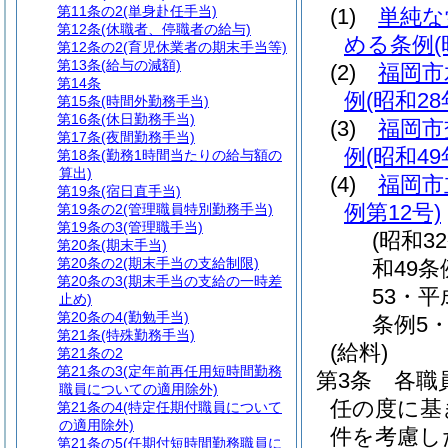
第11条の2
(単身赴任手当)
(1)
単純な
第12条
(休職者、停職者の給与)
める条例
第12条の2
(育児休業者の期末手当等)
第13条
(給与の減額)
(2)
福岡市
第14条
例
(昭和2
第15条
(時間外勤務手当)
第16条
(休日勤務手当)
(3)
福岡市
第17条
(夜間勤務手当)
例
(昭和4
第18条
(勤務1時間当たりの給与額の
算出)
(4)
福岡市
第19条
(宿日直手当)
例第12号)
第19条の2
(管理職員特別勤務手当)
第19条の3
(管理職手当)
(昭和3
第20条
(期末手当)
第20条の2
(期末手当の支給制限)
和49条
第20条の3
(期末手当の支給の一時差
53・平
止め)
第20条の4
(勤勉手当)
条例5
第21条
(特殊勤務手当)
(給料)
第21条の2
第21条の3
(定年前再任用短時間勤務
第3条
各職
職員についての適用除外)
任の度に基
第21条の4
(特定任期付職員について
の適用除外)
件を考慮し
第21条の5
(任期付短時間勤務職員に