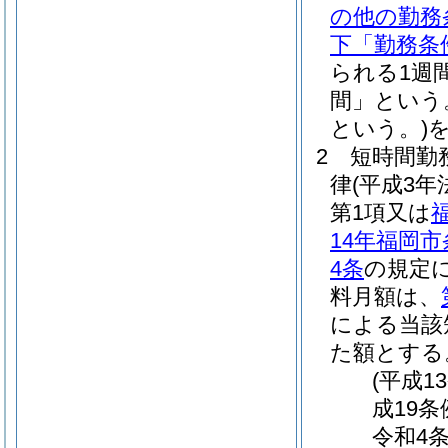
の他の勤務
下「勤務条
られる1週
間」という
という。)
2
短時間勤
律
(平成3
第1項又は
14年福岡
4条
の規定
料月額は、
による当該
た額とする
(平成1
成19条
令和4条