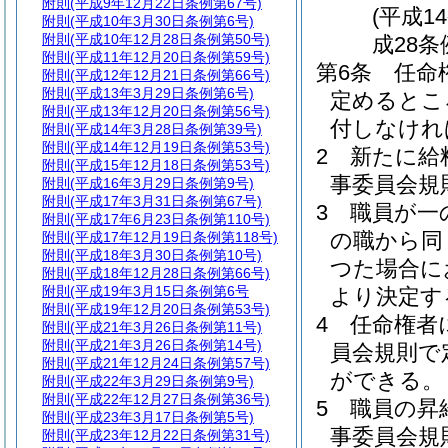
附則
(平成9年12月22日条例第67号)
(平成1
附則
(平成10年3月30日条例第6号)
附則
(平成10年12月28日条例第50号)
成28条
附則
(平成11年12月20日条例第59号)
第6条
任命
附則
(平成12年12月21日条例第66号)
附則
(平成13年3月29日条例第6号)
定めるとこ
附則
(平成13年12月20日条例第56号)
付しなけれ
附則
(平成14年3月28日条例第39号)
附則
(平成14年12月19日条例第53号)
2
新たに給
附則
(平成15年12月18日条例第53号)
事委員会規
附則
(平成16年3月29日条例第9号)
附則
(平成17年3月31日条例第67号)
3
職員が一
附則
(平成17年6月23日条例第110号)
の職から同
附則
(平成17年12月19日条例第118号)
附則
(平成18年3月30日条例第10号)
つた場合に
附則
(平成18年12月28日条例第66号)
附則
(平成19年3月15日条例第6号
より決定す
附則
(平成19年12月20日条例第53号)
4
任命権者
附則
(平成21年3月26日条例第11号)
附則
(平成21年3月26日条例第14号)
員会規則で
附則
(平成21年12月24日条例第57号)
ができる。
附則
(平成22年3月29日条例第9号)
附則
(平成22年12月27日条例第36号)
5
職員の昇
附則
(平成23年3月17日条例第5号)
事委員会規
附則
(平成23年12月22日条例第31号)