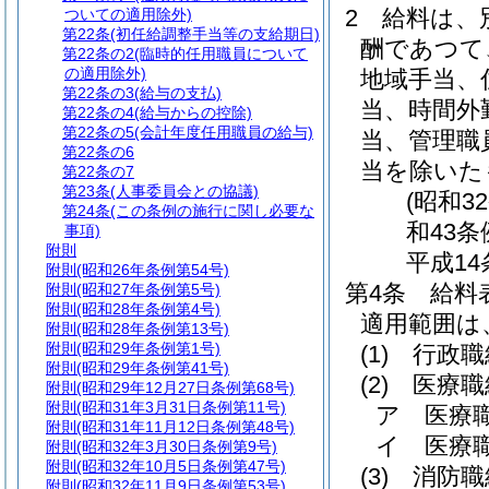
2
給料は、
ついての適用除外)
第22条
(初任給調整手当等の支給期日)
酬であつて
第22条の2
(臨時的任用職員について
の適用除外)
地域手当、
第22条の3
(給与の支払)
当、時間外
第22条の4
(給与からの控除)
第22条の5
(会計年度任用職員の給与)
当、管理職
第22条の6
当を除いた
第22条の7
第23条
(人事委員会との協議)
(昭和3
第24条
(この条例の施行に関し必要な
和43条
事項)
附則
平成14
附則
(昭和26年条例第54号)
第4条
給料
附則
(昭和27年条例第5号)
附則
(昭和28年条例第4号)
適用範囲は
附則
(昭和28年条例第13号)
附則
(昭和29年条例第1号)
(1)
行政職
附則
(昭和29年条例第41号)
(2)
医療職
附則
(昭和29年12月27日条例第68号)
附則
(昭和31年3月31日条例第11号)
ア
医療
附則
(昭和31年11月12日条例第48号)
イ
医療
附則
(昭和32年3月30日条例第9号)
附則
(昭和32年10月5日条例第47号)
(3)
消防職
附則
(昭和32年11月9日条例第53号)