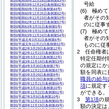
附則
(昭和58年12月26日条例第63号)
号給
附則
(昭和59年12月24日条例第62号)
附則
(昭和60年7月2日条例第44号)
(6)
極めて
附則
(昭和60年12月25日条例第62号)
者がその
附則
(昭和61年12月23日条例第53号)
附則
(昭和62年12月22日条例第57号)
のに従事
附則
(昭和63年3月31日条例第5号)
(7)
極めて
附則
(昭和63年3月31日条例第33号)
附則
(昭和63年12月24日条例第54号)
者がその
附則
(平成元年3月31日条例第6号)
ものに従
附則
(平成元年12月21日条例第52号)
附則
(平成2年3月29日条例第12号)
2
任命権者
附則
(平成2年12月22日条例第55号)
附則
(平成3年3月11日条例第12号)
特定任期付
附則
(平成3年12月19日条例第53号)
の規定にか
附則
(平成4年3月30日条例第7号)
附則
(平成4年12月21日条例第47号)
額を同表に
附則
(平成5年3月29日条例第9号)
職員の給与
附則
(平成5年3月29日条例第10号)
附則
(平成5年12月21日条例第66号)
項
に規定す
附則
(平成6年3月31日条例第10号)
ができる。
附則
(平成6年12月22日条例第61号)
附則
(平成7年3月9日条例第10号)
3
第1項
の
附則
(平成7年12月21日条例第65号)
額の決定は
附則
(平成8年12月19日条例第49号)