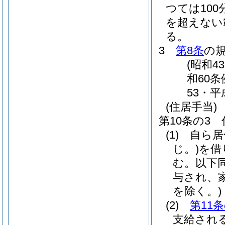
つては100
を超えない
る。
3
第8条
の
(昭和4
和60条
53・平
(住居手当)
第10条の3
(1)
自ら居
じ。)
を借
む。以下同
与され、
を除く。)
(2)
第11
支給され