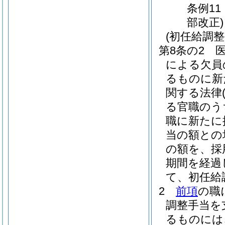
条例11
部改正)
(初任給調整
第8条の2
による欠員
るものに新
関する法律
る官職のう
職に新たに
当の額との
の額を、採
期間を経過
て、初任給
2
前項
の職
調整手当を
るものには