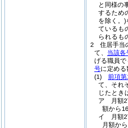
と同様の
するため
を除く。)
ているも
られるも
2
住居手当
て、
当該各
げる職員で
号
に定める
(1)
前項第
て、それ
じたとき
ア
月額
額から1
イ
月額
月額から