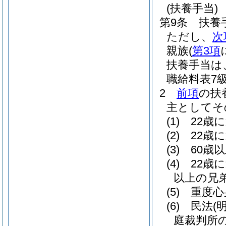
(扶養手当)
第9条
扶養
ただし、
次
親族
(
第3項
扶養手当は
職給料表7
2
前項
の扶
主としてそ
(1)
22歳
(2)
22歳
(3)
60歳
(4)
22歳
以上の兄
(5)
重度心
(6)
民法
(
庭裁判所