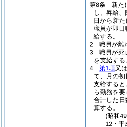
第8条
新た
し、昇給、
日から新た
職員が即日
給する。
2
職員が離
3
職員が死
を支給する
4
第1項
又
て、月の初
支給すると
ら勤務を要
合計した日
算する。
(昭和4
12・平