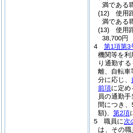
満である職
(12)
使用
満である職
(13)
使用
38,700円
4
第1項第3
機関等を利
り通勤する
離、自転車
分に応じ、
前項
に定め
員の通勤手
間につき、
額)
、
第2項
5
職員に
次
は、その職