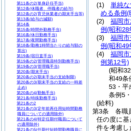
第11条の2
(単身赴任手当)
(1)
単純な
第12条
(休職者、停職者の給与)
める条例
第12条の2
(育児休業者の期末手当等)
第13条
(給与の減額)
(2)
福岡市
第14条
例
(昭和2
第15条
(時間外勤務手当)
第16条
(休日勤務手当)
(3)
福岡市
第17条
(夜間勤務手当)
例
(昭和4
第18条
(勤務1時間当たりの給与額の
算出)
(4)
福岡市
第19条
(宿日直手当)
例第12号)
第19条の2
(管理職員特別勤務手当)
第19条の3
(管理職手当)
(昭和3
第20条
(期末手当)
第20条の2
(期末手当の支給制限)
和49条
第20条の3
(期末手当の支給の一時差
53・平
止め)
第20条の4
(勤勉手当)
条例5
第21条
(特殊勤務手当)
(給料)
第21条の2
第21条の3
(定年前再任用短時間勤務
第3条
各職
職員についての適用除外)
任の度に基
第21条の4
(特定任期付職員について
の適用除外)
件を考慮し
第21条の5
(任期付短時間勤務職員に