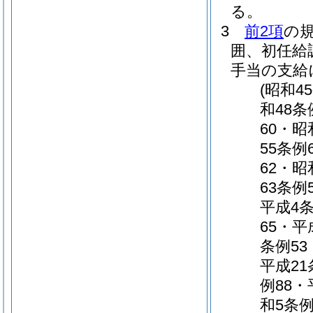
る。
3
前2項
の
囲、初任給
手当の支給
(昭和4
和48条
60・昭
55条例
62・昭
63条例
平成4条
65・平
条例53
平成21
例88・
和5条例