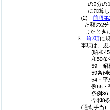
の2分の1
に加算し
(2)
前項第
た額の2
じたとき
3
前2項
に
事項は、規
(昭和4
和50条
59・昭
59条例
54・平
例66・
条例36
令和8
(通勤手当)