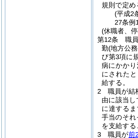
規則で定め
(平成2
27条例
(休職者、停
第12条
職
勤
(地方公
び第3項に
病にかかり
にされたと
給する。
2
職員が結
由に該当し
に達するま
手当のそれ
を支給する
3
職員が
前