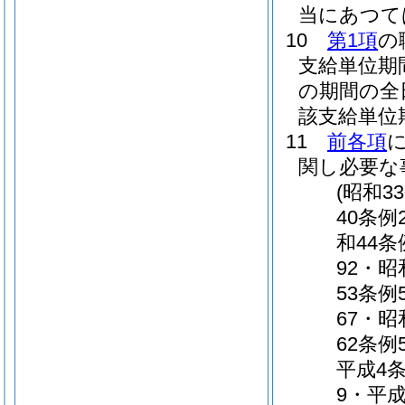
当にあつて
10
第1項
の
支給単位期
の期間の全
該支給単位
11
前各項
関し必要な
(昭和3
40条例
和44条
92・昭
53条例
67・昭
62条例
平成4条
9・平成