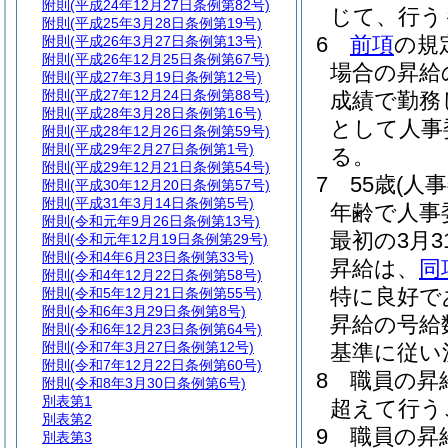
附則
(平成24年12月27日条例第82号)
じて、行う
附則
(平成25年3月28日条例第19号)
6
前項
の規
附則
(平成26年3月27日条例第13号)
附則
(平成26年12月25日条例第67号)
場合の昇給
附則
(平成27年3月19日条例第12号)
附則
(平成27年12月24日条例第88号)
成績で勤務
附則
(平成28年3月28日条例第16号)
として人事
附則
(平成28年12月26日条例第59号)
附則
(平成29年2月27日条例第1号)
る。
附則
(平成29年12月21日条例第54号)
7
55歳
(人
附則
(平成30年12月20日条例第57号)
附則
(平成31年3月14日条例第5号)
年齢で人事
附則
(令和元年9月26日条例第13号)
最初の3月
附則
(令和元年12月19日条例第29号)
附則
(令和4年6月23日条例第33号)
昇給は、
同
附則
(令和4年12月22日条例第58号)
特に良好で
附則
(令和5年12月21日条例第55号)
附則
(令和6年3月29日条例第8号)
昇給の号給
附則
(令和6年12月23日条例第64号)
附則
(令和7年3月27日条例第12号)
基準に従い
附則
(令和7年12月22日条例第60号)
8
職員の昇
附則
(令和8年3月30日条例第6号)
別表第1
超えて行う
別表第2
9
職員の昇
別表第3