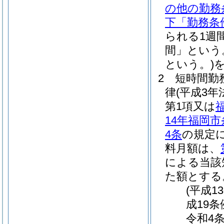
の他の勤務
下「勤務条
られる1週
間」という
という。)
2
短時間勤
律
(平成3
第1項又は
14年福岡
4条
の規定
料月額は、
による当該
た額とする
(平成1
成19条
令和4条