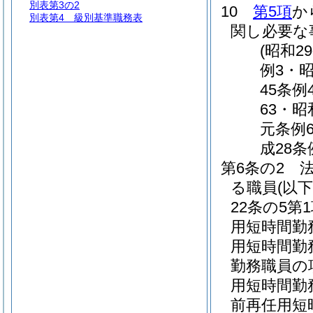
別表第3の2
10
第5項
か
別表第4
級別基準職務表
関し必要な
(昭和2
例3・昭
45条例
63・昭
元条例6
成28条
第6条の2
る職員
(以
22条の5
用短時間勤
用短時間勤
勤務職員の
用短時間勤
前再任用短