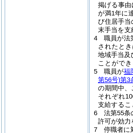
掲げる事由
が満1年に
び住居手当
末手当を支
4
職員が法
されたとき
地域手当及
ことができ
5
職員が
福
第56号)
第3
の期間中、
それぞれ1
支給するこ
6
法第55
許可が効力
7
停職者に