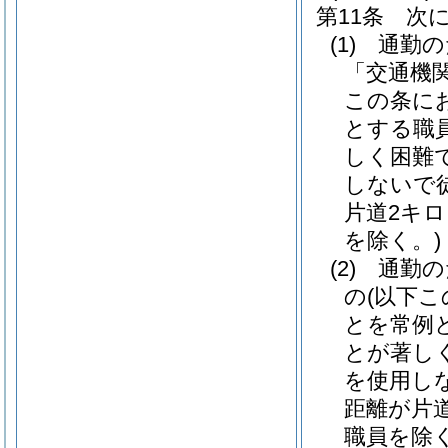
第11条
次
(1)
通勤の
「交通機
この条に
とする職
しく困難
しないで
片道2キ
を除く。)
(2)
通勤の
の
(以下
とを常例
とが著し
を使用し
距離が片
職員を除く