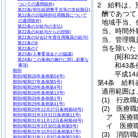
2
給料は、
ついての適用除外)
第22条
(初任給調整手当等の支給期日)
酬であつて
第22条の2
(臨時的任用職員について
の適用除外)
地域手当、
第22条の3
(給与の支払)
当、時間外
第22条の4
(給与からの控除)
第22条の5
(会計年度任用職員の給与)
当、管理職
第22条の6
当を除いた
第22条の7
第23条
(人事委員会との協議)
(昭和3
第24条
(この条例の施行に関し必要な
和43条
事項)
附則
平成14
附則
(昭和26年条例第54号)
第4条
給料
附則
(昭和27年条例第5号)
附則
(昭和28年条例第4号)
適用範囲は
附則
(昭和28年条例第13号)
附則
(昭和29年条例第1号)
(1)
行政職
附則
(昭和29年条例第41号)
(2)
医療職
附則
(昭和29年12月27日条例第68号)
附則
(昭和31年3月31日条例第11号)
ア
医療
附則
(昭和31年11月12日条例第48号)
イ
医療
附則
(昭和32年3月30日条例第9号)
附則
(昭和32年10月5日条例第47号)
(3)
消防職
附則
(昭和32年11月9日条例第53号)