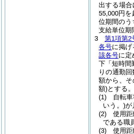
出する場合
55,00
位期間のう
支給単位期
3
第1項第2
各号
に掲げ
該各号
に定
下「短時間
りの通勤回
額から、そ
額)
とする
(1)
自転車
いう。)
が
(2)
使用距
である職員
(3)
使用距