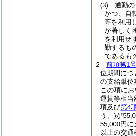
(3)
通勤の
かつ、自
等を利用
が著しく
を利用せ
勤するも
であるも
2
前項第1
位期間につ
の支給単位
この項にお
運賃等相当
項及び
第4
う。)
が55
55,000
以上の交通