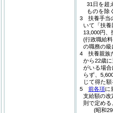
31日を
ものを除く
3
扶養手当
いて「扶養
13,000
(行政職給
の職務の級に
4
扶養親族
から22歳
がいる場合
らず、5,
じて得た額
5
前各項
に
支給額の改
則で定める
(昭和2