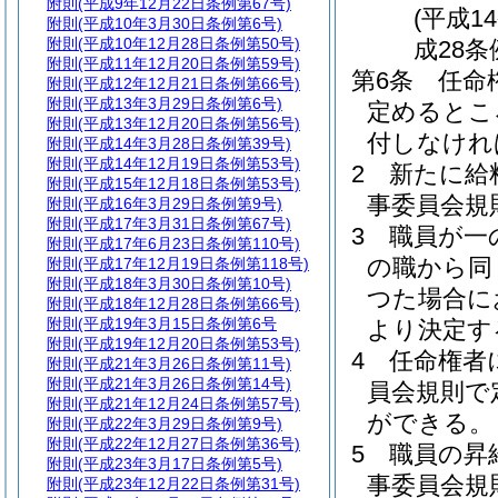
附則
(平成9年12月22日条例第67号)
(平成1
附則
(平成10年3月30日条例第6号)
附則
(平成10年12月28日条例第50号)
成28条
附則
(平成11年12月20日条例第59号)
第6条
任命
附則
(平成12年12月21日条例第66号)
附則
(平成13年3月29日条例第6号)
定めるとこ
附則
(平成13年12月20日条例第56号)
付しなけれ
附則
(平成14年3月28日条例第39号)
附則
(平成14年12月19日条例第53号)
2
新たに給
附則
(平成15年12月18日条例第53号)
事委員会規
附則
(平成16年3月29日条例第9号)
附則
(平成17年3月31日条例第67号)
3
職員が一
附則
(平成17年6月23日条例第110号)
の職から同
附則
(平成17年12月19日条例第118号)
附則
(平成18年3月30日条例第10号)
つた場合に
附則
(平成18年12月28日条例第66号)
附則
(平成19年3月15日条例第6号
より決定す
附則
(平成19年12月20日条例第53号)
4
任命権者
附則
(平成21年3月26日条例第11号)
附則
(平成21年3月26日条例第14号)
員会規則で
附則
(平成21年12月24日条例第57号)
ができる。
附則
(平成22年3月29日条例第9号)
附則
(平成22年12月27日条例第36号)
5
職員の昇
附則
(平成23年3月17日条例第5号)
事委員会規
附則
(平成23年12月22日条例第31号)