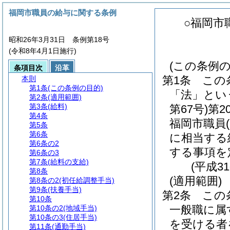
福岡市職員の給与に関する条例
○福岡市
昭和26年3月31日 条例第18号
(令和8年4月1日施行)
(この条例の
条項目次
沿革
第1条
この
本則
第1条
(この条例の目的)
「法」とい
第2条
(適用範囲)
第3条
(給料)
第67号)
第2
第4条
福岡市職員
第5条
第6条
に相当する
第6条の2
する事項を
第6条の3
第7条
(給料の支給)
(平成3
第8条
(適用範囲)
第8条の2
(初任給調整手当)
第9条
(扶養手当)
第2条
この
第10条
一般職に属
第10条の2
(地域手当)
第10条の3
(住居手当)
を受ける者
第11条
(通勤手当)