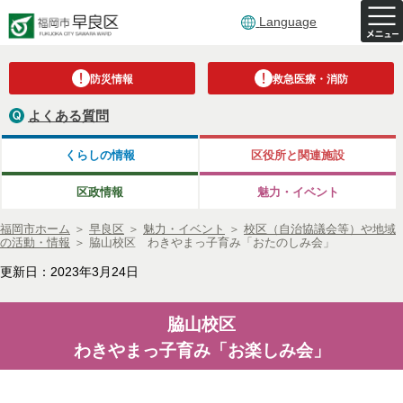
Language
防災情報
救急医療・消防
よくある質問
くらしの情報
区役所と関連施設
区政情報
魅力・イベント
福岡市ホーム
＞
早良区
＞
魅力・イベント
＞
校区（自治協議会等）や地域
の活動・情報
＞
脇山校区 わきやまっ子育み「おたのしみ会」
更新日：2023年3月24日
脇山校区
わきやまっ子育み「お楽しみ会」