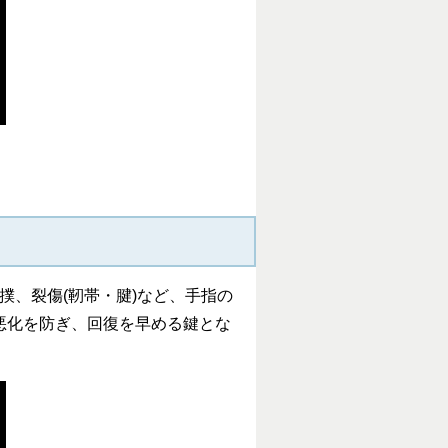
、裂傷(靭帯・腱)など、手指の
悪化を防ぎ、回復を早める鍵とな