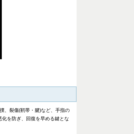
、裂傷(靭帯・腱)など、手指の
悪化を防ぎ、回復を早める鍵とな