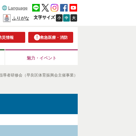
Language
文字サイズ
小
中
大
ふりがな
防災情報
救急医療・消防
魅力・イベント
ツ指導者研修会（早良区体育振興会主催事業）
）