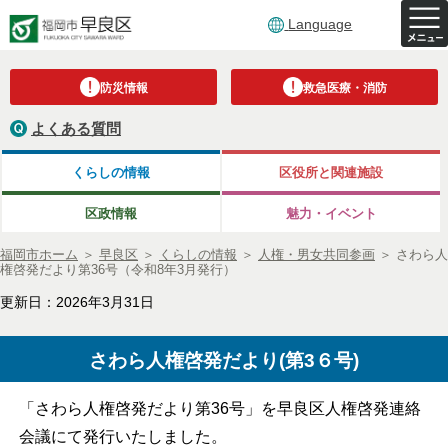
Language
防災情報
救急医療・消防
よくある質問
くらしの情報
区役所と関連施設
区政情報
魅力・イベント
福岡市ホーム
＞
早良区
＞
くらしの情報
＞
人権・男女共同参画
＞
さわら人
権啓発だより第36号（令和8年3月発行）
更新日：2026年3月31日
さわら人権啓発だより(第3６号)
「さわら人権啓発だより第36号」を早良区人権啓発連絡
会議にて発行いたしました。