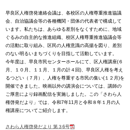
早良区人権啓発連絡会議は、各校区の人権尊重推進協議
会、自治協議会等の各種機関・団体の代表者で構成して
います。私たちは、あらゆる差別をなくすために、地域
ぐるみの自主的な推進組織、校区人権尊重推進協議会等
の活動に取り組み、区民の人権意識の高揚を図り、差別
のない明るいまちづくりを目指して活動しています。
今年度は、早良市民センターホールにて、区人権講座(６
月、１０月、１１月、１月の計４回)、早良区人権を考え
るつどい（７月）、人権を尊重する市民の集い(１２月)を
開催できました。映画以外の講演会については、講師の
ご厚意により録画配信を実施しました。この「さわら人
権啓発だより」では、令和7年11月と令和８年１月の人
権講座についてご紹介します。
さわら人権啓発だより 第３6号