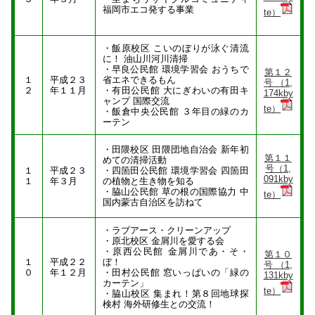
福岡市エコ発する事業
te）
・飯原校区 こいのぼりが泳ぐ清流
に！ 油山川河川清掃
・早良公民館 環境学習会 おうちで
第１２
１
平成２３
省エネできるもん
号 （1,
２
年１１月
・有田公民館 大にぎわいの有田キ
174kby
ャンプ 国際交流
te）
・飯倉中央公民館 ３年目の緑のカ
ーテン
・田隈校区 田隈団地自治会 新年初
第１１
めての清掃活動
号（1,
１
平成２３
・四箇田公民館 環境学習会 四箇田
091kby
１
年３月
の植物と生き物を知る
・脇山公民館 草の根の国際協力 中
te）
国内蒙古自治区を訪ねて
・ラブアース・クリーンアップ
・原北校区 金屑川を愛する会
・原西公民館 金屑川であ・そ・
第１０
１
平成２２
ぼ！
号 （1,
０
年１２月
・田村公民館 窓いっぱいの「緑の
131kby
カーテン」
te）
・脇山校区 集まれ！第８回地球探
検村 海外研修生との交流！