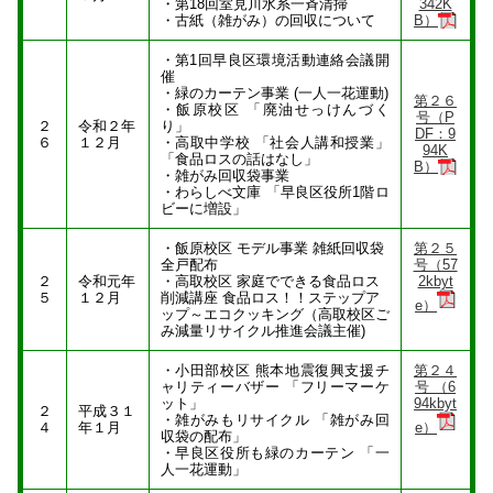
・第18回室見川水系一斉清掃
342K
・古紙（雑がみ）の回収について
B）
・第1回早良区環境活動連絡会議開
催
・緑のカーテン事業 (一人一花運動)
第２６
・飯原校区 「廃油せっけんづく
号（P
２
令和２年
り」
DF：9
６
１２月
・高取中学校 「社会人講和授業」
94K
「食品ロスの話はなし」
B）
・雑がみ回収袋事業
・わらしべ文庫 「早良区役所1階ロ
ビーに増設」
・飯原校区 モデル事業 雑紙回収袋
第２５
全戸配布
号（57
２
令和元年
・高取校区 家庭でできる食品ロス
2kbyt
５
１２月
削減講座 食品ロス！！ステップア
e）
ップ～エコクッキング（高取校区ご
み減量リサイクル推進会議主催)
・小田部校区 熊本地震復興支援チ
第２４
ャリティーバザー 「フリーマーケ
号 （6
ット」
94kbyt
２
平成３１
・雑がみもリサイクル 「雑がみ回
４
年１月
e）
収袋の配布」
・早良区役所も緑のカーテン 「一
人一花運動」