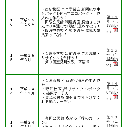
・西新校区 エコ学習会 新聞紙や牛
乳パックを使ってエコバック・小物
第１６
入れを作ろう！
１
平成２５
号 （1,
・田隈公民館 環境講座 廃油せっけ
６
年１０月
139kby
ん作りを通して環境問題を学ぼう！
・飯倉中央校区 環境講座 越境大気
te）
汚染ってなに？
第１５
・百道小学校 出前講座 ごみ減量・
号 （1,
１
平成２５
リサイクルを学ぼう！
145kby
５
年３月
・第９回室見川水系一斉清掃
te）
・百道浜校区 百道浜海岸の生き物
第１４
たち
号 （1,
１
平成２４
・野芥校区 紙リサイクルボック
079kby
４
年１１月
ス 篠原ヤヱ子氏
・賀茂公民館 気分まで和らげてく
te）
れる緑のカーテン
第１３
・有田公民館 広がる『緑のカーテ
号 （1,
１
平成２４
ン』
146kby
３
年３月
・里まちリサイクルコミュニティ