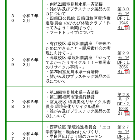
・創第21回室見川水系一斉清掃
・雑がみ及びプラスチック製品の回
第３０
収について
号（P
３
令和７年
・四箇田公民館 四箇田校区環境推
DF：1,
０
２月
進委員会 のびのび体験クラブ「作
194K
ってみよう！新聞ばっぐ」
B）
・フードドライブについて
・有住校区 環境出前講座 「未来の
ためにできること～脱炭素社会の実
現に向けて～」
第２９
・高取校区 環境出前講座 「やって
号（P
２
令和６年
てよかったリサイクル！！～福岡市
DF：1,
９
３月
のリサイクル事情～」
305K
・第20回室見川水系一斉清掃
B）
・雑がみ及びプラスチック製品の回
収について
・第19回室見川水系一斉清掃
第２８
・第11回福岡市環境行動賞
号（P
２
令和５年
・室見校区 環境美化リサイクル委
DF：2,
８
３月
員会 環境美化リサイクル講座
828K
・雑がみ及びプラスチック製品の回
B）
収について
・西新校区 環境推進委員会 「エコ
第２７
学習講座・廃油石けんづくり」
号（P
２
令和４年
・早良区広げよう緑のカーテン
DF：1,
７
３月