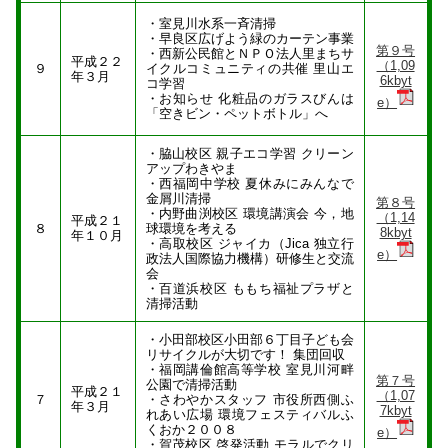
・室見川水系一斉清掃
・早良区広げよう緑のカーテン事業
第９号
・西新公民館とＮＰＯ法人里まちサ
平成２２
（1,09
９
イクルコミュニティの共催 里山エ
年３月
6kbyt
コ学習
・お知らせ 化粧品のガラスびんは
e）
「空きビン・ペットボトル」へ
・脇山校区 親子エコ学習 クリーン
アップわきやま
・西福岡中学校 夏休みにみんなで
金屑川清掃
第８号
・内野曲渕校区 環境講演会 今，地
（1,14
平成２１
８
球環境を考える
8kbyt
年１０月
・高取校区 ジャイカ（Jica 独立行
e）
政法人国際協力機構）研修生と交流
会
・百道浜校区 ももち福祉プラザと
清掃活動
・小田部校区小田部６丁目子ども会
リサイクルが大切です！ 集団回収
・福岡講倫館高等学校 室見川河畔
第７号
公園で清掃活動
平成２１
（1,07
７
・さわやかスタッフ 市役所西側ふ
年３月
7kbyt
れあい広場 環境フェスティバルふ
くおか２００８
e）
・賀茂校区 啓発活動 モラルでクリ