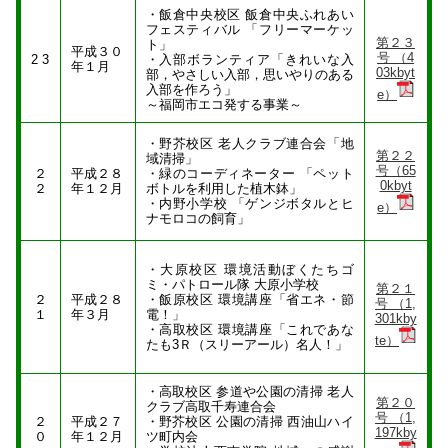
・飯倉中央校区 飯倉中央ふれあい
フェスティバル 「フリーマーケッ
第２３
ト」
平成３０
号 （4
2 3
・入部ボランティア「きれいな入
年１月
03kbyt
部，やさしい入部，思いやりのある
入部を作ろう」
e）
～福岡市エコ発する事業～
・野芥校区 老人クラブ連合会「地
第２２
域清掃」
号（65
２
平成２８
・緑のコーディネーター 「ペット
0kbyt
２
年１２月
ボトルを利用した植木鉢」
・内野小学校 「ゲンジボタルとヒ
e）
ナモロコの飼育」
・大原校区 環境活動ぼくたちゴ
ミ・パトロール隊 大原小学校
第２１
２
平成２８
・飯原校区 環境講座「省エネ・節
号 （1,
１
年３月
電！」
301kby
・高取校区 環境講座「これであな
te）
たも3Ｒ（スリーアール）名人！」
・高取校区 参道や公園の清掃 老人
第２０
クラブ高取千寿連合会
号 （1,
２
平成２７
・野芥校区 公園の清掃 西油山ハイ
197kby
０
年１２月
ツ町内会