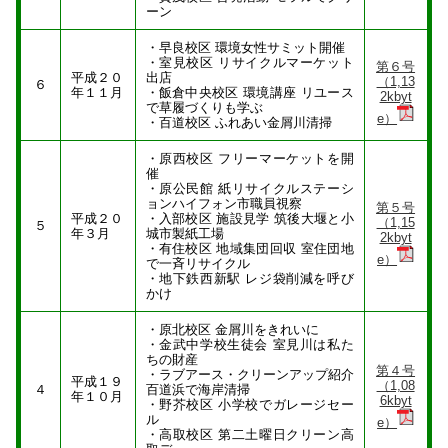
ーン
・早良校区 環境女性サミット開催
・室見校区 リサイクルマーケット
第６号
平成２０
出店
（1,13
６
年１１月
・飯倉中央校区 環境講座 リユース
2kbyt
で草履づくりも学ぶ
e）
・百道校区 ふれあい金屑川清掃
・原西校区 フリーマーケットを開
催
・原公民館 紙リサイクルステーシ
ョンハイフォン市職員視察
第５号
平成２０
・入部校区 施設見学 筑後大堰と小
（1,15
５
年３月
城市製紙工場
2kbyt
・有住校区 地域集団回収 室住団地
e）
で一斉リサイクル
・地下鉄西新駅 レジ袋削減を呼び
かけ
・原北校区 金屑川をきれいに
・金武中学校生徒会 室見川は私た
ちの財産
第４号
・ラブアース・クリーンアップ紹介
平成１９
（1,08
４
百道浜で海岸清掃
年１０月
6kbyt
・野芥校区 小学校でガレージセー
ル
e）
・高取校区 第二土曜日クリーン高