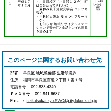
（711k
平成１７
・小田部校区（小田部１‐２会） 町
１
byte）
年１２月
は自分たちできれいに
・夏休み親子施設見学会 コトブキ
製紙
・早良区百道浜 夏まつりフリーマ
ーケット
・お知らせ 地域リサイクルステー
ションで蛍光灯と食品トレイの回収
を始めます
このページに関するお問い合わせ先
部署： 早良区 地域整備部 生活環境課
住所： 福岡市早良区百道２丁目１番１号
電話番号： 092-833-4340
ＦＡＸ番号： 092-841-6687
E-mail：
seikatsukankyo.SWO@city.fukuoka.lg.jp