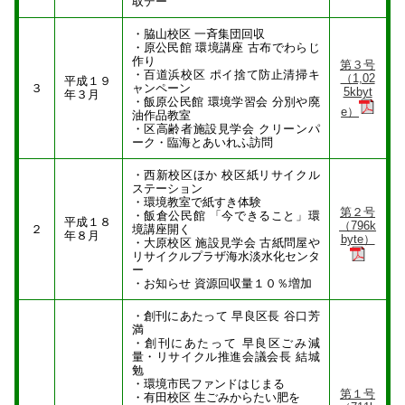
取デー
・脇山校区 一斉集団回収
・原公民館 環境講座 古布でわらじ
作り
第３号
・百道浜校区 ポイ捨て防止清掃キ
（1,02
平成１９
３
ャンペーン
5kbyt
年３月
・飯原公民館 環境学習会 分別や廃
e）
油作品教室
・区高齢者施設見学会 クリーンパ
ーク・臨海とあいれふ訪問
・西新校区ほか 校区紙リサイクル
ステーション
・環境教室で紙すき体験
第２号
・飯倉公民館 「今できること」環
平成１８
（796k
２
境講座開く
年８月
byte）
・大原校区 施設見学会 古紙問屋や
リサイクルプラザ海水淡水化センタ
ー
・お知らせ 資源回収量１０％増加
・創刊にあたって 早良区長 谷口芳
満
・創刊にあたって 早良区ごみ減
量・リサイクル推進会議会長 結城
勉
・環境市民ファンドはじまる
第１号
・有田校区 生ごみからたい肥を