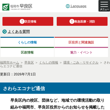
Language
防災情報
救急医療・消防
よくある質問
くらしの情報
区役所と関連施設
区政情報
魅力・イベント
福岡市ホーム
＞
早良区
＞
くらしの情報
＞
環境・ごみ・リサイクル
＞
さわ
らエコナビ通信
更新日：2026年7月1日
さわらエコナビ通信
早良区内の校区、団体など、地域での環境活動の取り
組みや福岡市、早良区役所からのお知らせを掲載した