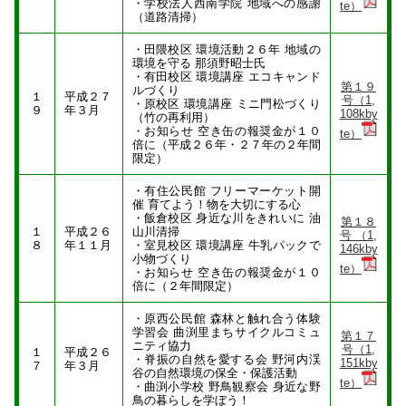
・学校法人西南学院 地域への感謝
te）
（道路清掃）
・田隈校区 環境活動２６年 地域の
環境を守る 那須野昭士氏
・有田校区 環境講座 エコキャンド
第１９
ルづくり
１
平成２７
号（1,
・原校区 環境講座 ミニ門松づくり
９
年３月
108kby
（竹の再利用）
・お知らせ 空き缶の報奨金が１０
te）
倍に（平成２６年・２７年の２年間
限定）
・有住公民館 フリーマーケット開
催 育てよう！物を大切にする心
・飯倉校区 身近な川をきれいに 油
第１８
１
平成２６
山川清掃
号 （1,
８
年１１月
・室見校区 環境講座 牛乳パックで
146kby
小物づくり
te）
・お知らせ 空き缶の報奨金が１０
倍に（２年間限定）
・原西公民館 森林と触れ合う体験
学習会 曲渕里まちサイクルコミュ
第１７
ニティ協力
号（1,
１
平成２６
・脊振の自然を愛する会 野河内渓
151kby
７
年３月
谷の自然環境の保全・保護活動
te）
・曲渕小学校 野鳥観察会 身近な野
鳥の暮らしを学ぼう！