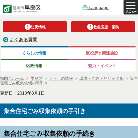
Language
防災情報
救急医療・消防
よくある質問
くらしの情報
区役所と関連施設
区政情報
魅力・イベント
福岡市ホーム
＞
早良区
＞
くらしの情報
＞
環境・ごみ・リサイクル
＞
集合
住宅ごみ収集依頼の手引き
更新日：2019年8月1日
集合住宅ごみ収集依頼の手引き
集合住宅ごみ収集依頼の手続き