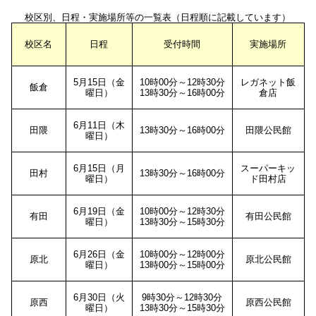
校区別、日程・実施場所等の一覧表（日程順に記載しています）
校区名
日程
受付時間
実施場所
5月15日（金
10時00分～12時30分
レガネット飯
飯倉
曜日）
13時30分～16時00分
倉店
6月11日（木
田隈
13時30分～16時00分
田隈公民館
曜日）
6月15日（月
スーパーキッ
田村
13時30分～16時00分
曜日）
ド田村店
6月19日（金
10時00分～12時30分
有田
有田公民館
曜日）
13時30分～15時30分
6月26日（金
10時00分～12時00分
原北
原北公民館
曜日）
13時00分～15時00分
6月30日（火
9時30分～12時30分
原西
原西公民館
曜日）
13時30分～15時30分