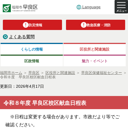
Language
防災情報
救急医療・消防
よくある質問
くらしの情報
区役所と関連施設
区政情報
魅力・イベント
福岡市ホーム
＞
早良区
＞
区役所と関連施設
＞
早良区保健福祉センター
＞
令和８度 早良区校区献血日程表
更新日：2026年4月17日
令和８年度 早良区校区献血日程表
※日程は変更する場合があります。市政だより等でご
確認ください。