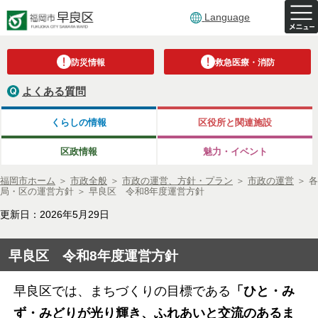
Language
防災情報
救急医療・消防
よくある質問
くらしの情報
区役所と関連施設
区政情報
魅力・イベント
福岡市ホーム
＞
市政全般
＞
市政の運営、方針・プラン
＞
市政の運営
＞
各
局・区の運営方針
＞
早良区 令和8年度運営方針
更新日：2026年5月29日
早良区 令和8年度運営方針
早良区では、まちづくりの目標である
「ひと・み
ず・みどりが光り輝き、ふれあいと交流のあるま