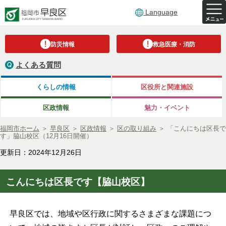
Language
防災情報
救急医療・消防
よくある質問
くらしの情報
区役所と関連施設
区政情報
魅力・イベント
福岡市ホーム
＞
早良区
＞
区政情報
＞
区の取り組み
＞
「こんにちは区長で
す」脇山校区（12月16日開催）
更新日：2024年12月26日
こんにちは区長です【脇山校区】
早良区では、地域や区行政に関するさまざまな課題につ