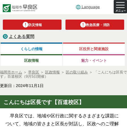
Language
防災情報
救急医療・消防
よくある質問
くらしの情報
区役所と関連施設
区政情報
魅力・イベント
福岡市ホーム
＞
早良区
＞
区政情報
＞
区の取り組み
＞
「こんにちは区長で
す」百道校区（9月5日開催）
更新日：2024年11月1日
こんにちは区長です【百道校区】
早良区では、地域や区行政に関するさまざまな課題に
ついて、地域の皆さまと区長が対話し、区政へのご理解