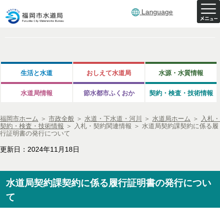
Language
生活と水道
おしえて水道局
水源・水質情報
水道局情報
節水都市ふくおか
契約・検査・技術情報
福岡市ホーム
＞
市政全般
＞
水道・下水道・河川
＞
水道局ホーム
＞
入札・
契約・検査・技術情報
＞
入札・契約関連情報
＞
水道局契約課契約に係る履
行証明書の発行について
更新日：2024年11月18日
水道局契約課契約に係る履行証明書の発行につい
て