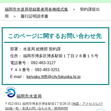
福岡市水道局登録業者用各種様式集
＞ 契約課提出
用 ＞ 履行証明請求書
このページに関するお問い合わせ先
部署： 水道局 総務部 契約課
住所： 福岡市博多区博多駅前１丁目２８番１５号
電話番号： 092-483-3127
ＦＡＸ番号： 092-483-3251
E-mail：
keiyaku.WB@city.fukuoka.lg.jp
福岡市水道局
〒812-0011 福岡市博多区博多駅前1丁目28-15 [
地図・アクセスなど
]
[
組織一覧・各課お問い合わせ先・開局時間
]