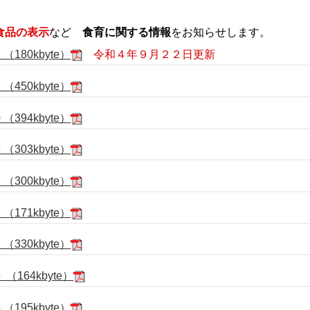
食品の表示
など
食育に関する情報
をお知らせします。
180kbyte）
令和４年９月２２日更新
450kbyte）
394kbyte）
303kbyte）
300kbyte）
171kbyte）
330kbyte）
164kbyte）
195kbyte）