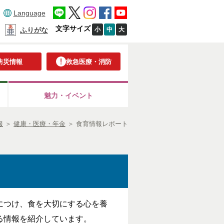
Language
文字サイズ
小
中
大
ふりがな
防災情報
救急医療・消防
魅力・イベント
報
＞
健康・医療・年金
＞
食育情報レポート
につけ、食を大切にする心を養
る情報を紹介しています。