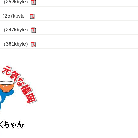
252kbyte）
57kbyte）
247kbyte）
361kbyte）