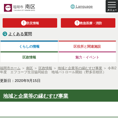
Language
防災情報
救急医療・消防
よくある質問
くらしの情報
区役所と関連施設
区政情報
魅力・イベント
福岡市ホーム
＞
南区
＞
区政情報
＞
地域と企業等の縁むすび事業
＞
令和2
年度 エフコープ生活協同組合 地域パトロール開始（野多目校区）
更新日：2020年9月15日
地域と企業等の縁むすび事業