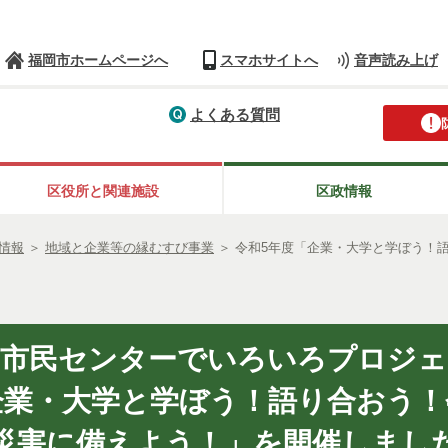
福岡市ホームページへ
スマホサイトへ
音声読み上げ
よくある質問
区役所と関連施設
区政情報
情報
＞
地域と企業等の縁むすび事業
＞
令和5年度「企業・大学と学ぼう！
南市民センターでいろいろプロジェ
企業・大学と学ぼう！語り合おう！
災害に備えよう！」を開催しまし