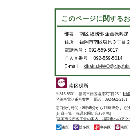
このページに関する
部署： 南区 総務部 企画振興課
住所： 福岡市南区塩原３丁目
電話番号： 092-559-5017
ＦＡＸ番号： 092-559-5014
E-mail：
kikaku.MWO@city.fuku
〒815-8501 福岡市南区塩原3丁目25-1 [
地
区役所電話番号案内 電話：092-561-2131
窓口受付時間：8時45分から17時15分まで
[
組織一覧・各課お問い合わせ先
]
[
福岡市役所各庁舎の案内、福岡市へのアク
東区
博多区
中央区
南区