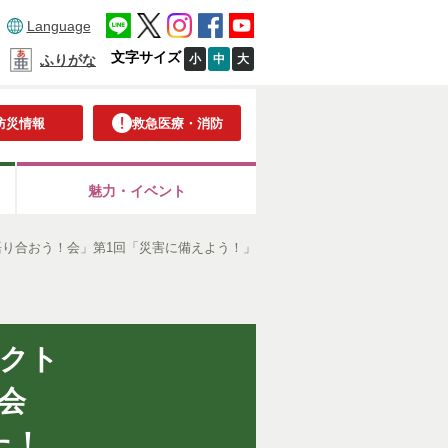
Language
文字サイズ
小
中
大
ふりがな
防災情報
救急医療・消防
魅力・イベント
語り合おう！会」第1回「災害に備えよう！」
クト
会
た！