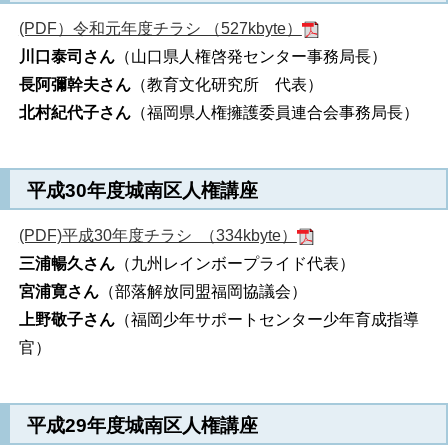
(PDF）令和元年度チラシ （527kbyte）
川口泰司さん
（山口県人権啓発センター事務局長）
長阿彌幹夫さん
（教育文化研究所 代表）
北村紀代子さん
（福岡県人権擁護委員連合会事務局長）
平成30年度城南区人権講座
(PDF)平成30年度チラシ （334kbyte）
三浦暢久さん
（九州レインボープライド代表）
宮浦寛さん
（部落解放同盟福岡協議会）
上野敬子さん
（福岡少年サポートセンター少年育成指導
官）
平成29年度城南区人権講座