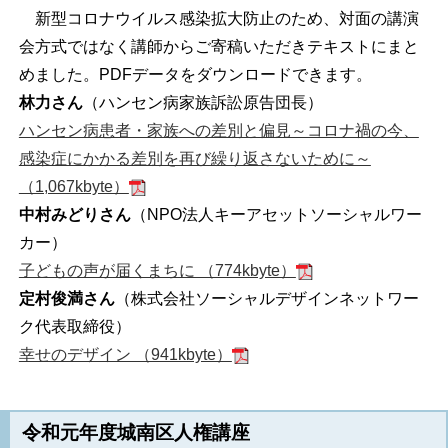
新型コロナウイルス感染拡大防止のため、対面の講演
会方式ではなく講師からご寄稿いただきテキストにまと
めました。PDFデータをダウンロードできます。
林力さん
（ハンセン病家族訴訟原告団長）
ハンセン病患者・家族への差別と偏見～コロナ禍の今、
感染症にかかる差別を再び繰り返さないために～
（1,067kbyte）
中村みどりさん
（NPO法人キーアセットソーシャルワー
カー）
子どもの声が届くまちに （774kbyte）
定村俊満さん
（株式会社ソーシャルデザインネットワー
ク代表取締役）
幸せのデザイン （941kbyte）
令和元年度城南区人権講座