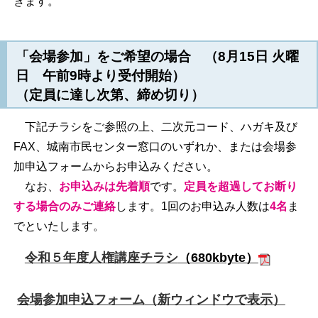
きます。
「会場参加」
をご希望の場合 （8月15日 火曜
日 午前9時より受付開始）
（定員に達し次第、締め切り）
下記チラシをご参照の上、二次元コード、ハガキ及び
FAX、城南市民センター窓口のいずれか、または会場参
加申込フォームからお申込みください。
なお、
お申込みは先着順
です。
定員を超過してお断り
する場合のみご連絡
します。1回のお申込み人数は
4名
ま
でといたします。
令和５年度人権講座チラシ
（680kbyte）
会場参加申込フォーム
（新ウィンドウで表示）