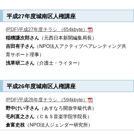
平成27年度城南区人権講座
(PDF)平成27年度チラシ （654kbyte）
稲積謙次郎さん
（元西日本新聞編集局長）
吉田有子さん
（NPO法人アクティブペアレンティング共
育サポート理事）
浅草研二さん
（介護士・ライター）
平成26年度城南区人権講座
(PDF)平成26年度チラシ （594kbyte）
野中けい子さん
（あすなろ開放学級代表）
毛利直之さん
（Ｃ＆Ｓ音楽学院学院長）
倉富史枝
（NPO法人ジェンダー研究所）