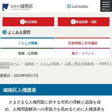
Language
防災情報
救急医療・消防
よくある質問
くらしの情報
区政情報と区内施設
地域・公民館
魅力・イベント
福岡市ホーム
＞
城南区
＞
くらしの情報
＞
人権・男女共同参画
＞
城南区人
権講座
更新日：2023年8月17日
城南区人権講座
さまざまな人権問題に対する市民の理解と認識を深
め、人権問題解決への実践力を高めるために人権講座を