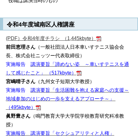
役職は講演当時のもの
令和4年度城南区人権講座
(PDF）令和4年度チラシ （1,445kbyte）
前田恵理さん
（一般社団法人日本車いすテニス協会会
長、株式会社ニッツー代表取締役）
実施報告
講演要旨「諦めない姿 ～車いすテニスを通
して感じたこと」 （517kbyte）
宮嶋晴子さん
（九州女子短期大学教授）
実施報告
講演要旨「生活困難を抱える家庭への支援～
地域参加のはじめの一歩を支えるアプローチ～」
（495kbyte）
眞野豊さん
（鳴門教育大学大学院学校教育研究科准教
授）
実施報告
講演要旨「セクシュアリティと人権」