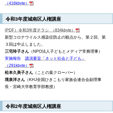
（416kbyte）
令和3年度城南区人権講座
(PDF）令和3年度チラシ （834kbyte）
新型コロナウイルス感染症防止の観点から、第２回、第
３回は中止しました。
三宅玲子さん
（NPO法人子どもとメディア常務理事）
実施報告
講演要旨「ネット社会と子ども」
（291kbyte）
松本久美子さん
（ことの葉クローバー）
境泉洋さん
（KHJ全国ひきこもり家族会連合会副理事
長・宮崎大学教育学部教授）
令和2年度城南区人権講座