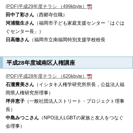
(PDF)平成29年度チラシ （499kbyte）
田中了彩さん
（西郷寺住職）
河浦龍生さん
（福岡市子ども家庭支援センター「はぐは
ぐセンター長」）
日高徹さん
（福岡市立南福岡特別支援学校校長
平成28年度城南区人権講座
(PDF)平成28年度チラシ （620kbyte）
石瀧豊美さん
（イシタキ人権学研究所所長，公益法人福
岡県人権研究所理事）
坪井恵子
（一般社団法人ストリート・プロジェクト理事
長）
中島みつこさん
（NPO法人LGBTの家族と友人をつなぐ
会理事）