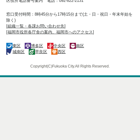
区役所電話番号案内 電話：092-822-2131
窓口受付時間：8時45分から17時15分まで(土・日・祝日・年末年始を
除く)
[
組織一覧・各課お問い合わせ先
]
[
福岡市役所各庁舎の案内、福岡市へのアクセス
]
東区
博多区
中央区
南区
城南区
早良区
西区
Copyright(C)Fukuoka City.All Rights Reserved.