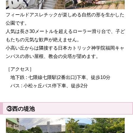
フィールドアスレチックが楽しめる自然の形を生かした
公園です。
人気は長さ30メートルを超えるローラー滑り台で、子ど
もたちの元気な歓声が絶えません。
小高い丘からは隣接する日本カトリック神学院福岡キャ
ンパスの赤い屋根、教会の尖塔が望めます。
［アクセス］
地下鉄 : 七隈線七隈駅(2番出口)下車、徒歩10分
バス : 小松ヶ丘バス停下車、徒歩2分
③西の堤池