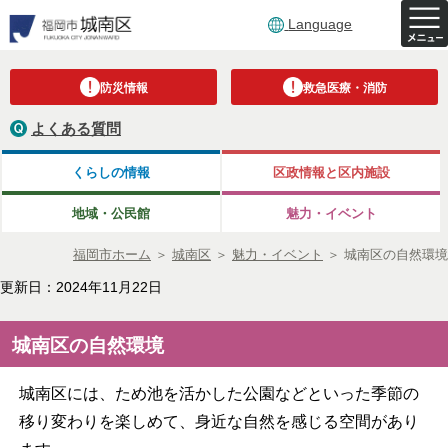
Language
防災情報
救急医療・消防
よくある質問
くらしの情報
区政情報と区内施設
地域・公民館
魅力・イベント
福岡市ホーム
＞
城南区
＞
魅力・イベント
＞
城南区の自然環境
更新日：2024年11月22日
城南区の自然環境
城南区には、ため池を活かした公園などといった季節の
移り変わりを楽しめて、身近な自然を感じる空間があり