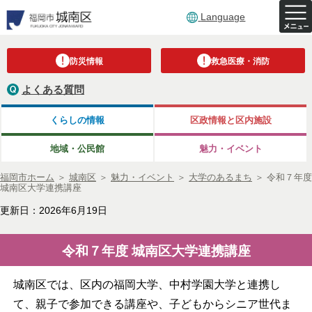
Language
防災情報
救急医療・消防
よくある質問
くらしの情報
区政情報と区内施設
地域・公民館
魅力・イベント
福岡市ホーム
＞
城南区
＞
魅力・イベント
＞
大学のあるまち
＞
令和７年度
城南区大学連携講座
更新日：2026年6月19日
令和７年度 城南区大学連携講座
城南区では、区内の福岡大学、中村学園大学と連携し
て、親子で参加できる講座や、子どもからシニア世代ま