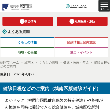
Language
防災情報
救急医療・消防
よくある質問
くらしの情報
区政情報と区内施設
地域・公民館
魅力・イベント
福岡市ホーム
＞
城南区
＞
くらしの情報
＞
健康・医療・年金
＞
健診日程な
どのご案内
更新日：2026年4月27日
健診日程などのご案内（城南区版健診ガイド）
よかドック（福岡市国民健康保険の特定健診）や各種が
ん検診を同時に受診できる総合健診を、城南区役所別