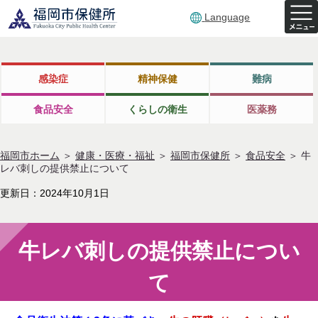
Language
感染症
精神保健
難病
食品安全
くらしの衛生
医薬務
福岡市ホーム
＞
健康・医療・福祉
＞
福岡市保健所
＞
食品安全
＞
牛
レバ刺しの提供禁止について
更新日：2024年10月1日
牛レバ刺しの提供禁止につい
て