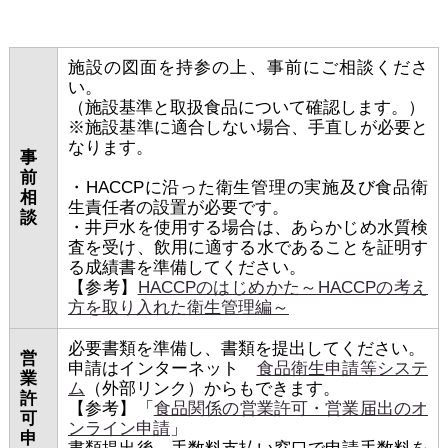
施設の図面を持参の上、事前にご相談くださ
い。
（施設基準と取扱食品について確認します。）
※施設基準に適合しない場合、手直しが必要と
なります。
事
前
・HACCPに沿った衛生管理の実施及び食品衛
相
生責任者の設置が必要です。
談
・井戸水を使用する場合は、あらかじめ水質検
査を受け、飲用に適する水であることを証明す
る成績書を準備してください。
【参考】
HACCPのはじめかた～HACCPの考え
方を取り入れた衛生管理編～
必要書類を準備し、書類を提出してください。
営
申請はインターネット
食品衛生申請等システ
業
ム
（外部リンク）からもできます。
許
【参考】「
食品関係の営業許可・営業届出のオ
可
ンライン申請
」
申