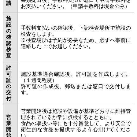
書類提出後、手数料支払い窓口で申請手数料を
請
お支払いください。（申請手数料は現金のみ）
施
設
手数料支払いの確認後、下記検査場所で施設の
の
検査をします。
確
※検査場所は予約が必要なため、必ずへ事前に
認
連絡した上でお越しください。
検
査
許
可
施設基準適合確認後、許可証を作成します。
証
（１週間程度）
の
許可証の作成後、郵送または窓口で交付しま
交
す。
付
営業開始後は施設や設備が基準どおりに維持管
営
理されているか常に点検するとともに、
業
食品の取扱い等にも十分留意して、より安全で
開
衛生的な食品を提供するよう心掛けてくださ
始
い。