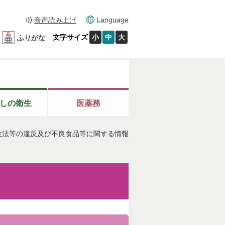
Language
音声読み上げ
文字サイズ
小
中
大
ふりがな
しの衛生
医薬務
生法等の違反及び不良食品等に関する情報