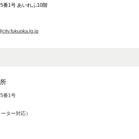
番1号 あいれふ10階
ty.fukuoka.lg.jp
健所
目5番1号
オペレーター対応）