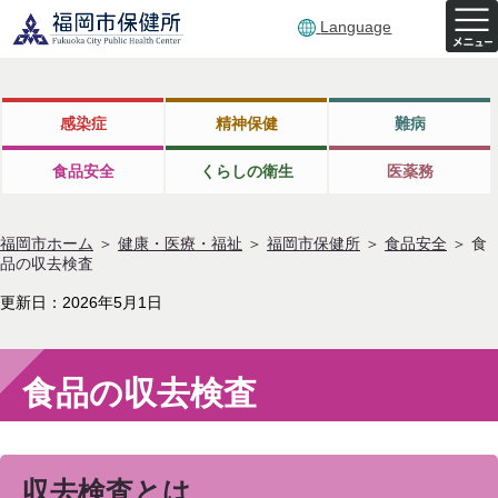
Language
感染症
精神保健
難病
食品安全
くらしの衛生
医薬務
福岡市ホーム
＞
健康・医療・福祉
＞
福岡市保健所
＞
食品安全
＞
食
品の収去検査
更新日：2026年5月1日
食品の収去検査
収去検査とは