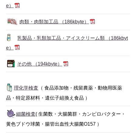
e）
肉類・肉類加工品 （186kbyte）
乳製品・乳類加工品・アイスクリーム類 （186kbyt
e）
その他 （194kbyte）
理化学検査
（ 食品添加物・残留農薬・動物用医薬
品・特定原材料・遺伝子組換え食品 ）
細菌検査
( 生菌数・大腸菌群・カンピロバクター・
黄色ブドウ球菌・腸管出血性大腸菌O157 ）