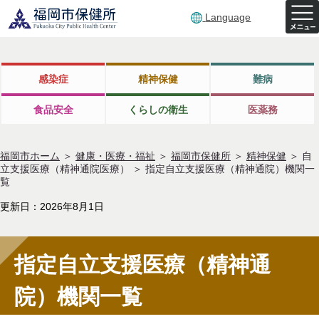
Language
感染症
精神保健
難病
食品安全
くらしの衛生
医薬務
福岡市ホーム
＞
健康・医療・福祉
＞
福岡市保健所
＞
精神保健
＞
自
立支援医療（精神通院医療）
＞
指定自立支援医療（精神通院）機関一
覧
更新日：2026年8月1日
指定自立支援医療（精神通
院）機関一覧