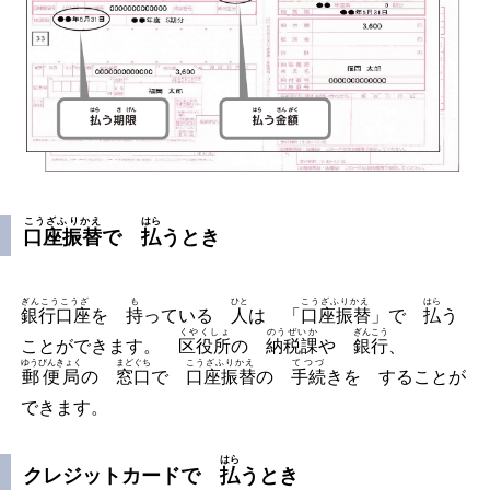
こうざふりかえ
はら
口座振替
で
払
うとき
ぎんこうこうざ
も
ひと
こうざふりかえ
はら
銀行口座
を
持
っている
人
は 「
口座振替
」で
払
う
くやくしょ
のうぜいか
ぎんこう
ことができます。
区役所
の
納税課
や
銀行
、
ゆうびんきょく
まどぐち
こうざふりかえ
てつづ
郵便局
の
窓口
で
口座振替
の
手続
きを することが
できます。
はら
クレジットカードで
払
うとき