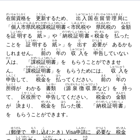
ざいりゅうしかく
こうしん
しゅつにゅうこくざいりゅうかんりきょく
在留資格
を
更新
するため、
出入国在留管理局
に
こじんしけんみんぜい
かぜいしょうめいしょ
しみんぜい
けんみんぜい
きんがく
「
個人市県民税
課税証明書
＜
市民税
や
県民税
の
金額
しょうめい
かみ
のうぜいしょうめいしょ
ぜいきん
はら
を
証明
する
紙
＞」や「
納税証明書
＜
税金
を
払
った
しょうめい
かみ
だ
ひつよう
ことを
証明
する
紙
＞」を
出
す
必要
が あるかも
まえ
とし
しゅうにゅう
しんこく
しれません。
前
の
年
の
収入
を
申告
していない
ひと
かぜいしょうめいしょ
人
は、 「
課税証明書
」を もらうことができませ
かぜいしょうめいしょ
しゅうにゅう
ん。 「
課税証明書
」を もらうためには、
収入
を
しんこく
ぜいきん
はら
まえ
とし
申告
して、
税金
を
払
ってください。
前
の
年
の
しょとく
しょるい
げんせんちょうしゅうひょう
も
所得
が わかる
書類
（
源泉徴収票
など）を
持
っ
くやくしょ
しんこく
ぜいきん
きんがく
て、
区役所
で
申告
してください。
税金
の
金額
き
ぜいきん
はら
あと
のうぜいしょうめいしょ
が
決
まり、
税金
を
払
った
後
、 「
納税証明書
」
を もらうことができます。
ゆうびん
もう
こ
しんせい
ひつよう
ぜいきん
（
郵便
で
申
し
込
むとき）
Visa
申請
に
必要
な
税金
しょうめいしょ
しんせい
かみ