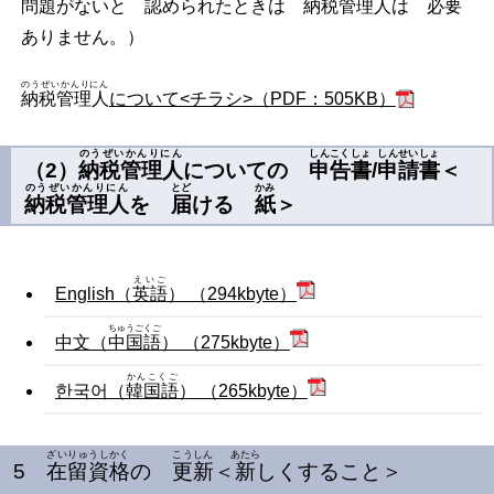
問題
がないと
認
められたときは
納税管理人
は
必要
ありません。）
のうぜいかんりにん
納税管理人
について<チラシ
>
（PDF：505KB）
のうぜいかんりにん
しんこくしょ
しんせいしょ
（
2
）
納税管理人
についての
申告書
/
申請書
＜
のうぜいかんりにん
とど
かみ
納税管理人
を
届
ける
紙
＞
えいご
English（
英語
） （294kbyte）
ちゅうごくご
中文（
中国語
） （275kbyte）
かんこくご
한국어（
韓国語
） （265kbyte）
ざいりゅうしかく
こうしん
あたら
5
在留資格
の
更新
＜
新
しくすること＞