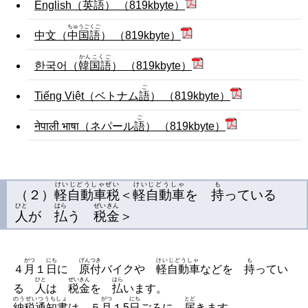
English（
英語
） （819kbyte）
ちゅうごくご
中文（
中国語
） （819kbyte）
かんこくご
한국어（
韓国語
） （819kbyte）
ご
Tiếng Việt（ベトナム
語
） （819kbyte）
ご
नेपाली भाषा（ネパール
語
） （819kbyte）
けいじどうしゃぜい
けいじどうしゃ
も
（２）
軽自動車税
＜
軽自動車
を
持
っている
ひと
はら
ぜいきん
人
が
払
う
税金
＞
がつ
にち
げんつき
けいじどうしゃ
も
４
月
１
日
に
原付
バイクや
軽自動車
などを
持
ってい
ひと
ぜいきん
はら
る
人
は
税金
を
払
います。
のうぜいつうちしょ
がつ
にち
とど
納税通知書
は ５
月
１5
日
ごろに
届
きます。