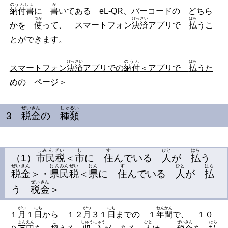
のうふしょ
か
納付書
に
書
いてある eL-QR、バーコードの どちら
つか
けっさい
はら
かを
使
って、 スマートフォン
決済
アプリで
払
うこ
とができます。
けっさい
のうふ
はら
スマートフォン
決済
アプリでの
納付
＜アプリで
払
うた
めの ページ＞
ぜいきん
しゅるい
3
税金
の
種類
しみんぜい
し
す
ひと
はら
（
1
）
市民税
＜
市
に
住
んでいる
人
が
払
う
ぜいきん
けんみんぜい
けん
す
ひと
はら
税金
＞・
県民税
＜
県
に
住
んでいる
人
が
払
ぜいきん
う
税金
＞
がつ
にち
がつ
にち
ねんかん
１
月
１
日
から １２
月
３１
日
までの １
年間
で、 １０
まんえん
こ
しゅうにゅう
ひと
ぜいきん
はら