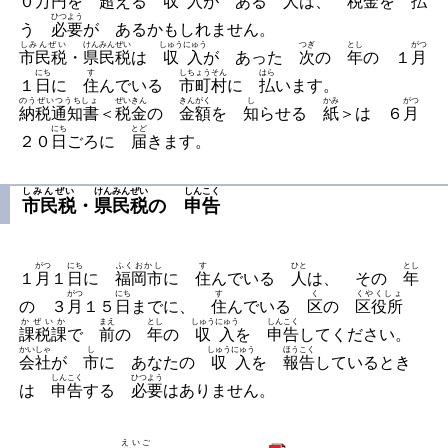
０
万円
を
超
える
収入
が ある
人
は、
税金
を
払
ひつよう
う
必要
が あるかもしれません。
しみんぜい
けんみんぜい
しゅうにゅう
つぎ
とし
がつ
市民税
・
県民税
は
収入
が あった
次
の
年
の １
月
にち
す
しちょうそん
はら
１
日
に
住
んでいる
市町村
に
払
います。
のうぜいつうちしょ
ぜいきん
きんがく
し
かみ
がつ
納税通知書
＜
税金
の
金額
を
知
らせる
紙
＞は ６
月
にち
とど
２０
日
ごろに
届
きます。
しみんぜい
けんみんぜい
しんこく
市民税
・
県民税
の
申告
がつ
にち
ふくおかし
す
ひと
とし
１
月
１
日
に
福岡市
に
住
んでいる
人
は、 その
年
がつ
にち
す
く
くやくしょ
の ３
月
１５
日
までに、
住
んでいる
区
の
区役所
かぜいか
まえ
とし
しゅうにゅう
しんこく
課税課
で
前
の
年
の
収入
を
申告
してください。
かいしゃ
し
しゅうにゅう
ほうこく
会社
が
市
に あなたの
収入
を
報告
しているとき
しんこく
ひつよう
は
申告
する
必要
はありません。
えいご