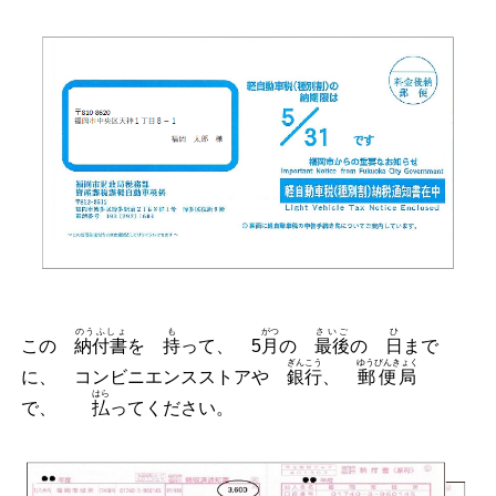
のうふしょ
も
がつ
さいご
ひ
この
納付書
を
持
って、
5
月
の
最後
の
日
まで
ぎんこう
ゆうびんきょく
に、 コンビニエンスストアや
銀行
、
郵便局
はら
で、
払
ってください。