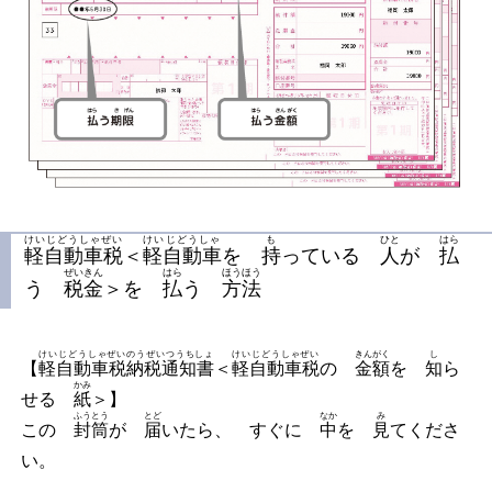
けいじどうしゃぜい
けいじどうしゃ
も
ひと
はら
軽自動車税
＜
軽自動車
を
持
っている
人
が
払
ぜいきん
はら
ほうほう
う
税金
＞を
払
う
方法
けいじどうしゃぜい
のうぜいつうちしょ
けいじどうしゃぜい
きんがく
し
【
軽自動車税
納税通知書
＜
軽自動車税
の
金額
を
知
ら
かみ
せる
紙
＞】
ふうとう
とど
なか
み
この
封筒
が
届
いたら、 すぐに
中
を
見
てくださ
い。