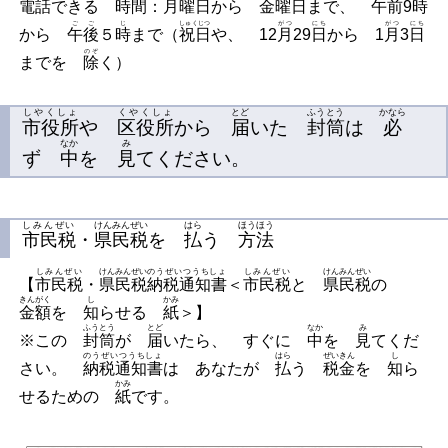
電話
できる
時間
：
月曜日
から
金曜日
まで、
午前
9
時
ごご
じ
しゅくじつ
がつ
にち
がつ
にち
から
午後
５
時
まで（
祝日
や、
12
月
29
日
から
1
月
3
日
のぞ
までを
除
く）
しやくしょ
くやくしょ
とど
ふうとう
かなら
市役所
や
区役所
から
届
いた
封筒
は
必
なか
み
ず
中
を
見
てください。
しみんぜい
けんみんぜい
はら
ほうほう
市民税
・
県民税
を
払
う
方法
しみんぜい
けんみんぜい
のうぜいつうちしょ
しみんぜい
けんみんぜい
【
市民税
・
県民税
納税通知書
＜
市民税
と
県民税
の
きんがく
し
かみ
金額
を
知
らせる
紙
＞
】
ふうとう
とど
なか
み
※
この
封筒
が
届
いたら、 すぐに
中
を
見
てくだ
のうぜいつうちしょ
はら
ぜいきん
し
さい。
納税通知書
は あなたが
払
う
税金
を
知
ら
かみ
せるための
紙
です。