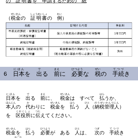
の
証明書
を
申請
するための
紙
ぜいきん
しょうめいしょ
れい
（
税金
の
証明書
の
例
）
にほん
で
まえ
ひつよう
ぜい
てつづ
6
日本
を
出
る
前
に
必要
な
税
の
手続
き
にほん
で
まえ
ぜいきん
はら
日本
を
出
る
前
に、
税金
は すべて
払
うか、
ほんにん
か
ぜいきん
はら
ひと
のうぜいかんりにん
本人
の
代
わりに
税金
を
払
う
人
（
納税管理人
）
くやくしょ
つた
を
区役所
に
伝
えてください。
ぜいきん
はら
ひつよう
ひと
つぎ
てつづ
税金
を
払
う
必要
が ある
人
は、
次
の
手続
き
おこな