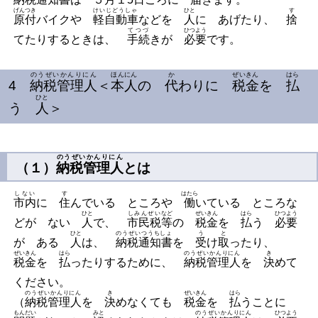
げんつき
けいじどうしゃ
ひと
す
原付
バイクや
軽自動車
などを
人
に あげたり、
捨
てつづ
ひつよう
てたりするときは、
手続
きが
必要
です。
のうぜいかんりにん
ほんにん
か
ぜいきん
はら
4
納税管理人
＜
本人
の
代
わりに
税金
を
払
ひと
う
人
＞
のうぜいかんりにん
（１）
納税管理人
とは
しない
す
はたら
市内
に
住
んでいる ところや
働
いている ところな
ひと
しみんぜい
など
ぜいきん
はら
ひつよう
どが ない
人
で、
市民税
等
の
税金
を
払
う
必要
ひと
のうぜいつうちしょ
う
と
が ある
人
は、
納税通知書
を
受
け
取
ったり、
ぜいきん
はら
のうぜいかんりにん
き
税金
を
払
ったりするために、
納税管理人
を
決
めて
ください。
のうぜいかんりにん
き
ぜいきん
はら
（
納税管理人
を
決
めなくても
税金
を
払
うことに
もんだい
みと
のうぜいかんりにん
ひつよう