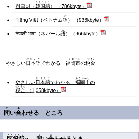
かんこくご
한국어（
韓国語
） （786kbyte）
ご
Tiếng Việt（ベトナム
語
） （936kbyte）
ご
नेपाली भाषा（ネパール
語
）（966kbyte）
にほんご
ふくおかし
ぜいきん
やさしい
日本語
でわかる
福岡市
の
税金
にほんご
ふくおかし
やさしい
日本語
でわかる
福岡市
の
ぜいきん
税金
（1,058kbyte）
と
あ
問
い
合
わせる ところ
くやくしょ
と
あ
区役所
へ
問
い
合
わせるとき