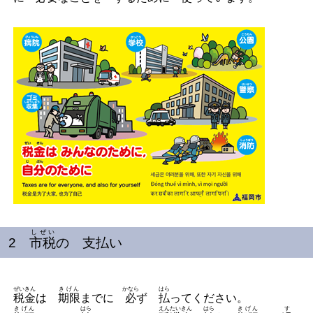
しぜい
2
市税
の 支払い
ぜいきん
きげん
かなら
はら
税金
は
期限
までに
必
ず
払
ってください。
きげん
はら
えんたいきん
はら
きげん
す