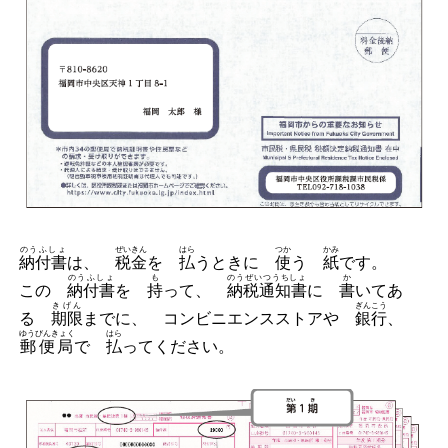
のうふしょ
ぜいきん
はら
つか
かみ
納付書
は、
税金
を
払
うときに
使
う
紙
です。
のうふしょ
も
のうぜいつうちしょ
か
この
納付書
を
持
って、
納税通知書
に
書
いてあ
きげん
ぎんこう
る
期限
までに、 コンビニエンスストアや
銀行
、
ゆうびんきょく
はら
郵便局
で
払
ってください。