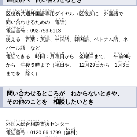
くやくしょ
きょうつう
がいこくご
せんよう
くやくしょ
がいこくご
区役所
共通
外国語
専用
ダイヤル（
区役所
に
外国語
で
と
あ
でんわ
問
い
合
わせるための
電話
）
でんわばんごう
電話番号
：092-753-6113
つか
ことば
えいご
ちゅうごくご
かんこくご
ご
使
える
言葉
：
英語
、
中国語
、
韓国語
、ベトナム
語
、ネ
ご
パール
語
など
でんわ
じかん
げつようび
きんようび
ごぜん
じ
電話
できる
時間
：
月曜日
から
金曜日
まで、
午前
9
時
ごご
じ
しゅくじつ
がつ
にち
がつ
にち
から
午後
５
時
まで（
祝日
や、
12
月
29
日
から
1
月
3
日
のぞ
までを
除
く）
と
あ
問
い
合
わせるところが わからないときや、
た
そうだん
その
他
のことを
相談
したいとき
がいこくじん
そうごう
そうだん
しえん
外国人
総合
相談
支援
センター
むりょう
でんわばんごう
電話番号
：0120-66-1799（
無料
）