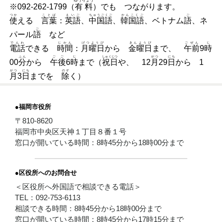
ゆうりょう
※092-262-1799（
有料
）でも つながります。
つか
ことば
えいご
ちゅうごくご
かんこくご
ご
使
える
言葉
：
英語
、
中国語
、
韓国語
、ベトナム
語
、ネ
ご
パール
語
など
でんわ
じかん
げつようび
きんようび
ごぜん
じ
電話
できる
時間
：
月曜日
から
金曜日
まで、
午前
9
時
ふん
ごご
じ
しゅくじつ
がつ
にち
00
分
から
午後
6
時
まで（
祝日
や、
12
月
29
日
から
1
がつ
にち
のぞ
月
3
日
までを
除
く）
●福岡市役所
〒810-8620
福岡市中央区天神１丁目８番１号
窓口が開いている時間：8時45分から18時00分まで
●区役所へのお問合せ
＜区役所へ外国語で相談できる電話＞
TEL：092-753-6113
相談できる時間：8時45分から18時00分まで
窓口が開いている時間：8時45分から17時15分まで