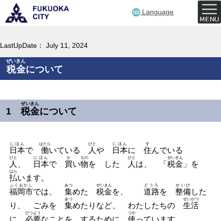
Language
LastUpDate： July 11, 2024
ぜいきん
税金
について
ぜいきん
1
税金
について
にほん
はたら
ひと
にほん
す
日本
で
働
いている
人
や
日本
に
住
んでいる
ひと
にほん
か
もの
ひと
ぜいきん
人
、
日本
で
買
い
物
を した
人
は、 「
税金
」を
はら
払
います。
ふくおかし
あつ
ぜいきん
どうろ
せいび
福岡市
では、
集
めた
税金
を、
道路
を
整備
した
あつ
せいかつ
り、 ごみを
集
めたりなど、 わたしたちの
生活
ひつよう
つか
に
必要
なことを するために
使
っています。