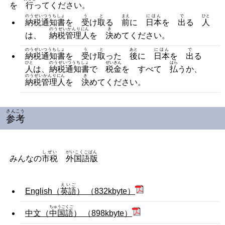
を
行
ってください。
のうぜいつうちしょ
う
と
まえ
にほん
で
ひと
納税通知書
を
受
け
取
る
前
に
日本
を
出
る
人
のうぜいかんりにん
き
は、
納税管理人
を
決
めてください。
のうぜいつうちしょ
う
と
あと
にほん
で
納税通知書
を
受
け
取
った
後
に
日本
を
出
る
ひと
のうぜいつうちしょ
ぜいきん
はら
人
は、
納税通知書
で
税金
を すべて
払
うか、
のうぜいかんりにん
き
納税管理人
を
決
めてください。
さんこう
参考
しぜい
がいこくごばん
みんなの
市税
外国語版
えいご
English（
英語
） （832kbyte）
ちゅうごくご
中文（
中国語
） （898kbyte）