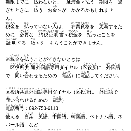
期限
までに
払
わないと、
延滞金
＜
払
う
期限
を
過
はら
かね
ぎたときに
払
う お
金
＞が かかるかもしれませ
ん。
ぜいきん
はら
ひと
ざいりゅうしかく
こうしん
税金
を
払
っていない
人
は、
在留資格
を
更新
するた
ひつよう
のうぜいしょうめいしょ
ぜいきん
はら
めに
必要
な
納税証明書
＜
税金
を
払
ったことを
しょうめい
かみ
証明
する
紙
＞を もらうことができません。
ぜいきん
はら
※
税金
を
払
うことができないときは
くやくしょ
きょうつう
がいこくごせんよう
くやくしょ
がいこくご
区役所
共通
外国語専用
ダイヤル（
区役所
に
外国語
と
あ
でんわ
でんわ
で
問
い
合
わせるための
電話
）に
電話
してください。
くやくしょ
きょうつう
がいこくご
せんよう
くやくしょ
がいこくご
区役所
共通
外国語
専用
ダイヤル（
区役所
に
外国語
で
と
あ
でんわ
問
い
合
わせるための
電話
）
でんわばんごう
電話番号
：092-753-6113
つか
ことば
えいご
ちゅうごくご
かんこくご
ご
使
える
言葉
：
英語
、
中国語
、
韓国語
、ベトナム
語
、ネ
ご
パール
語
など
でんわ
じかん
げつようび
きんようび
ごぜん
じ