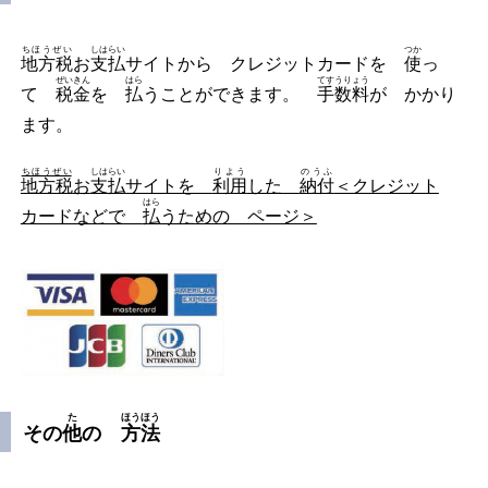
ちほうぜい
しはらい
つか
地方税
お
支払
サイトから クレジットカードを
使
っ
ぜいきん
はら
てすうりょう
て
税金
を
払
うことができます。
手数料
が かかり
ます。
ちほうぜい
しはらい
りよう
のうふ
地方税
お
支払
サイトを
利用
した
納付
＜クレジット
はら
カードなどで
払
うための ページ＞
た
ほうほう
その
他
の
方法